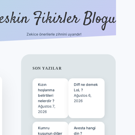
eskin Fikirler Blogu
Zekice önerilerle zihnini uyandır!
vdcasinog
SIDEBAR
SON YAZILAR
Kızın
Diff ne demek
hoşlanma
LoL ?
belirtileri
Ağustos 6,
nelerdir ?
2026
Ağustos 7,
2026
Kumru
Avesta hangi
kuşunun diğer
din ?