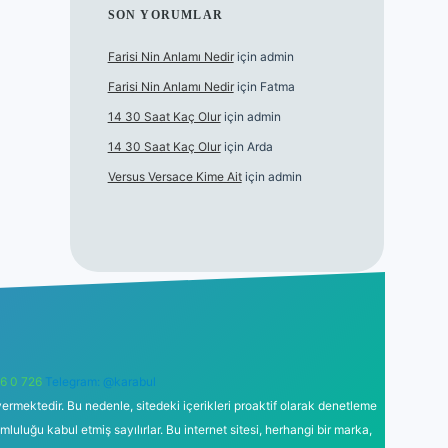
SON YORUMLAR
Farisi Nin Anlamı Nedir
için
admin
Farisi Nin Anlamı Nedir
için
Fatma
14 30 Saat Kaç Olur
için
admin
14 30 Saat Kaç Olur
için
Arda
Versus Versace Kime Ait
için
admin
6 0 726
Telegram: @karabul
ermektedir. Bu nedenle, sitedeki içerikleri proaktif olarak denetleme
uğu kabul etmiş sayılırlar. Bu internet sitesi, herhangi bir marka,