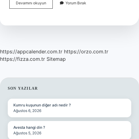
Cennette
Devamını okuyun
Yorum Bırak
Meleklerin
Basi
Olan
Melek
Kimdir
https://appcalender.com.tr
https://orzo.com.tr
https://fizza.com.tr
Sitemap
SIDEBAR
SON YAZILAR
Kumru kuşunun diğer adı nedir ?
Ağustos 6, 2026
Avesta hangi din ?
Ağustos 5, 2026