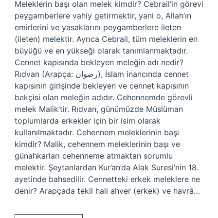
Meleklerin başı olan melek kimdir? Cebrail’in görevi
peygamberlere vahiy getirmektir, yani o, Allah’ın
emirlerini ve yasaklarını peygamberlere ileten
(ileten) melektir. Ayrıca Cebrail, tüm meleklerin en
büyüğü ve en yükseği olarak tanımlanmaktadır.
Cennet kapısında bekleyen meleğin adı nedir?
Rıdvan (Arapça: رضوان), İslam inancında cennet
kapısının girişinde bekleyen ve cennet kapısının
bekçisi olan meleğin adıdır. Cehennemde görevli
melek Malik’tir. Rıdvan, günümüzde Müslüman
toplumlarda erkekler için bir isim olarak
kullanılmaktadır. Cehennem meleklerinin başı
kimdir? Malik, cehennem meleklerinin başı ve
günahkarları cehenneme atmaktan sorumlu
melektir. Şeytanlardan Kur’an’da Alak Suresi’nin 18.
ayetinde bahsedilir. Cennetteki erkek meleklere ne
denir? Arapçada tekil hali ahver (erkek) ve havrâ…