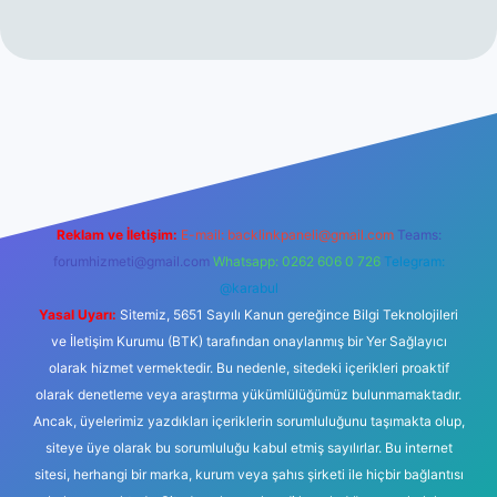
t
Reklam ve İletişim:
E-mail:
backlinkpaneli@gmail.com
Teams:
forumhizmeti@gmail.com
Whatsapp: 0262 606 0 726
Telegram:
@karabul
Yasal Uyarı:
Sitemiz, 5651 Sayılı Kanun gereğince Bilgi Teknolojileri
ve İletişim Kurumu (BTK) tarafından onaylanmış bir Yer Sağlayıcı
olarak hizmet vermektedir. Bu nedenle, sitedeki içerikleri proaktif
olarak denetleme veya araştırma yükümlülüğümüz bulunmamaktadır.
Ancak, üyelerimiz yazdıkları içeriklerin sorumluluğunu taşımakta olup,
siteye üye olarak bu sorumluluğu kabul etmiş sayılırlar. Bu internet
sitesi, herhangi bir marka, kurum veya şahıs şirketi ile hiçbir bağlantısı