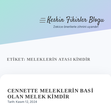
Keskin Fikirler Blogu
menüyü
aç
Zekice önerilerle zihnini uyandır!
Anasayfa
Gizlilik Politikası
Yasal Uyarı
ETIKET:
MELEKLERIN ATASI KIMDIR
Hakkımızda
CENNETTE MELEKLERIN BASI
OLAN MELEK KIMDIR
Tarih: Kasım 12, 2024