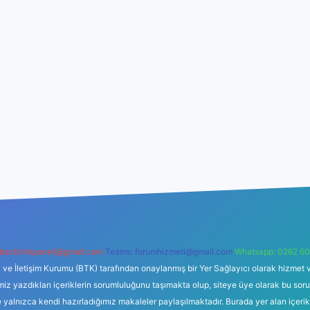
backlinkpaneli@gmail.com
Teams:
forumhizmeti@gmail.com
Whatsapp: 0262 60
i ve İletişim Kurumu (BTK) tarafından onaylanmış bir Yer Sağlayıcı olarak hizmet v
azdıkları içeriklerin sorumluluğunu taşımakta olup, siteye üye olarak bu sorumlul
e yalnızca kendi hazırladığımız makaleler paylaşılmaktadır. Burada yer alan içeri