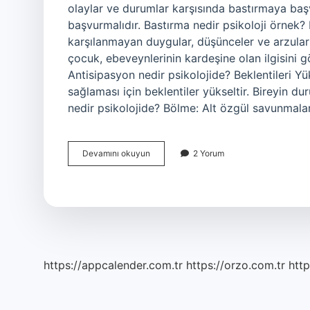
olaylar ve durumlar karşısında bastırmaya başv
başvurmalıdır. Bastırma nedir psikoloji örnek?
karşılanmayan duygular, düşünceler ve arzular d
çocuk, ebeveynlerinin kardeşine olan ilgisini gö
Antisipasyon nedir psikolojide? Beklentileri Y
sağlaması için beklentiler yükseltir. Bireyin du
nedir psikolojide? Bölme: Alt özgül savunmala
Represyon
Devamını okuyun
2 Yorum
Nedir
Psikolojide
https://appcalender.com.tr
https://orzo.com.tr
http