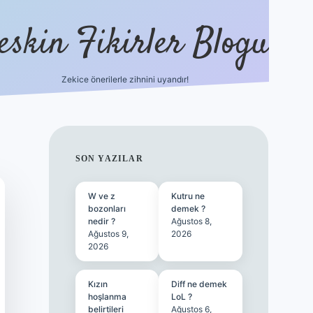
eskin Fikirler Blogu
Zekice önerilerle zihnini uyandır!
vdcasinogir.net
SIDEBAR
SON YAZILAR
W ve z
Kutru ne
bozonları
demek ?
nedir ?
Ağustos 8,
Ağustos 9,
2026
2026
Kızın
Diff ne demek
hoşlanma
LoL ?
belirtileri
Ağustos 6,