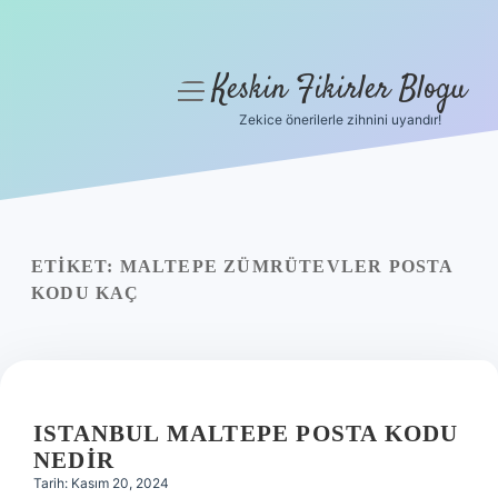
Keskin Fikirler Blogu
menüyü
aç
Zekice önerilerle zihnini uyandır!
Anasayfa
Gizlilik Politikası
Yasal Uyarı
ETIKET:
MALTEPE ZÜMRÜTEVLER POSTA
KODU KAÇ
Hakkımızda
ISTANBUL MALTEPE POSTA KODU
NEDIR
Tarih: Kasım 20, 2024