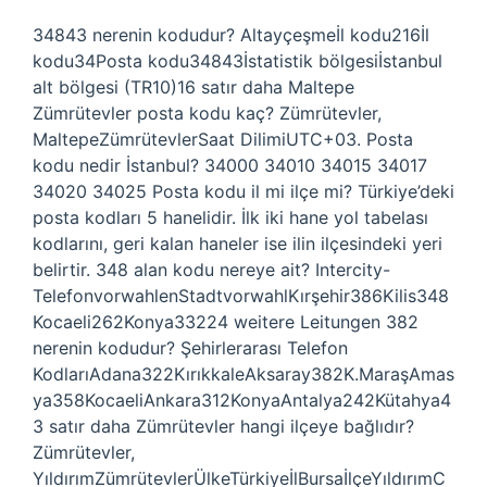
34843 nerenin kodudur? Altayçeşmeİl kodu216İl
kodu34Posta kodu34843İstatistik bölgesiİstanbul
alt bölgesi (TR10)16 satır daha Maltepe
Zümrütevler posta kodu kaç? Zümrütevler,
MaltepeZümrütevlerSaat DilimiUTC+03. Posta
kodu nedir İstanbul? 34000 34010 34015 34017
34020 34025 Posta kodu il mi ilçe mi? Türkiye’deki
posta kodları 5 hanelidir. İlk iki hane yol tabelası
kodlarını, geri kalan haneler ise ilin ilçesindeki yeri
belirtir. 348 alan kodu nereye ait? Intercity-
TelefonvorwahlenStadtvorwahlKırşehir386Kilis348
Kocaeli262Konya33224 weitere Leitungen 382
nerenin kodudur? Şehirlerarası Telefon
KodlarıAdana322KırıkkaleAksaray382K.MaraşAmas
ya358KocaeliAnkara312KonyaAntalya242Kütahya4
3 satır daha Zümrütevler hangi ilçeye bağlıdır?
Zümrütevler,
YıldırımZümrütevlerÜlkeTürkiyeİlBursaİlçeYıldırımC