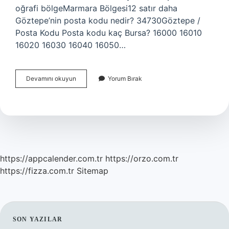
oğrafi bölgeMarmara Bölgesi12 satır daha
Göztepe’nin posta kodu nedir? 34730Göztepe /
Posta Kodu Posta kodu kaç Bursa? 16000 16010
16020 16030 16040 16050…
Istanbul
Devamını okuyun
Yorum Bırak
Maltepe
Posta
Kodu
Nedir
https://appcalender.com.tr
https://orzo.com.tr
https://fizza.com.tr
Sitemap
SIDEBAR
SON YAZILAR