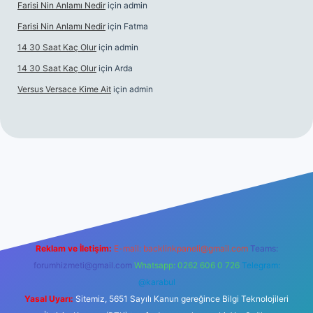
Farisi Nin Anlamı Nedir
için
admin
Farisi Nin Anlamı Nedir
için
Fatma
14 30 Saat Kaç Olur
için
admin
14 30 Saat Kaç Olur
için
Arda
Versus Versace Kime Ait
için
admin
t
Reklam ve İletişim:
E-mail:
backlinkpaneli@gmail.com
Teams:
forumhizmeti@gmail.com
Whatsapp: 0262 606 0 726
Telegram:
@karabul
Yasal Uyarı:
Sitemiz, 5651 Sayılı Kanun gereğince Bilgi Teknolojileri