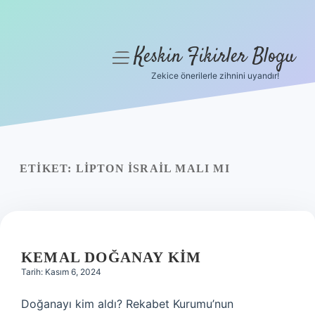
Keskin Fikirler Blogu
menüyü
aç
Zekice önerilerle zihnini uyandır!
Anasayfa
Gizlilik Politikası
Yasal Uyarı
ETIKET:
LIPTON İSRAIL MALI MI
Hakkımızda
KEMAL DOĞANAY KIM
Tarih: Kasım 6, 2024
Doğanayı kim aldı? Rekabet Kurumu’nun