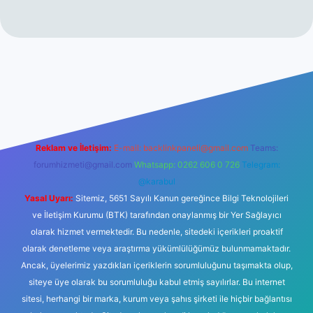
et
Reklam ve İletişim:
E-mail:
backlinkpaneli@gmail.com
Teams:
forumhizmeti@gmail.com
Whatsapp: 0262 606 0 726
Telegram:
@karabul
Yasal Uyarı:
Sitemiz, 5651 Sayılı Kanun gereğince Bilgi Teknolojileri
ve İletişim Kurumu (BTK) tarafından onaylanmış bir Yer Sağlayıcı
olarak hizmet vermektedir. Bu nedenle, sitedeki içerikleri proaktif
olarak denetleme veya araştırma yükümlülüğümüz bulunmamaktadır.
Ancak, üyelerimiz yazdıkları içeriklerin sorumluluğunu taşımakta olup,
siteye üye olarak bu sorumluluğu kabul etmiş sayılırlar. Bu internet
sitesi, herhangi bir marka, kurum veya şahıs şirketi ile hiçbir bağlantısı