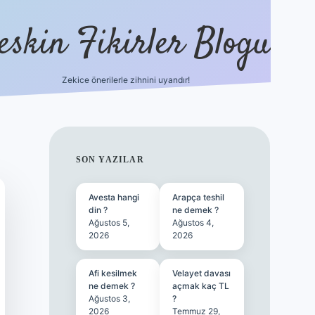
eskin Fikirler Blogu
Zekice önerilerle zihnini uyandır!
vdcasino
SIDEBAR
SON YAZILAR
Avesta hangi
Arapça teshil
din ?
ne demek ?
Ağustos 5,
Ağustos 4,
2026
2026
Afi kesilmek
Velayet davası
ne demek ?
açmak kaç TL
Ağustos 3,
?
2026
Temmuz 29,