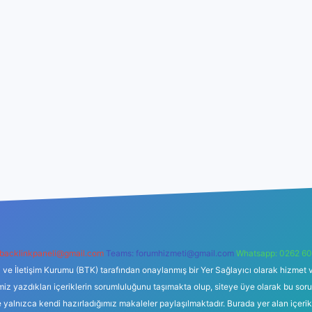
backlinkpaneli@gmail.com
Teams:
forumhizmeti@gmail.com
Whatsapp: 0262 60
i ve İletişim Kurumu (BTK) tarafından onaylanmış bir Yer Sağlayıcı olarak hizmet v
azdıkları içeriklerin sorumluluğunu taşımakta olup, siteye üye olarak bu sorumlul
e yalnızca kendi hazırladığımız makaleler paylaşılmaktadır. Burada yer alan içeri