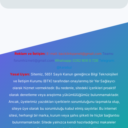
gir.net
Reklam ve İletişim:
E-mail:
backlinkpaneli@gmail.com
Teams:
forumhizmeti@gmail.com
Whatsapp: 0262 606 0 726
Telegram:
@karabul
Yasal Uyarı:
Sitemiz, 5651 Sayılı Kanun gereğince Bilgi Teknolojileri
ve İletişim Kurumu (BTK) tarafından onaylanmış bir Yer Sağlayıcı
olarak hizmet vermektedir. Bu nedenle, sitedeki içerikleri proaktif
olarak denetleme veya araştırma yükümlülüğümüz bulunmamaktadır.
Ancak, üyelerimiz yazdıkları içeriklerin sorumluluğunu taşımakta olup,
siteye üye olarak bu sorumluluğu kabul etmiş sayılırlar. Bu internet
sitesi, herhangi bir marka, kurum veya şahıs şirketi ile hiçbir bağlantısı
bulunmamaktadır. Sitede yalnızca kendi hazırladığımız makaleler