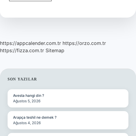
Sadece
Aile
Için
Mi
https://appcalender.com.tr
https://orzo.com.tr
https://fizza.com.tr
Sitemap
SIDEBAR
SON YAZILAR
Avesta hangi din ?
Ağustos 5, 2026
Arapça teshil ne demek ?
Ağustos 4, 2026