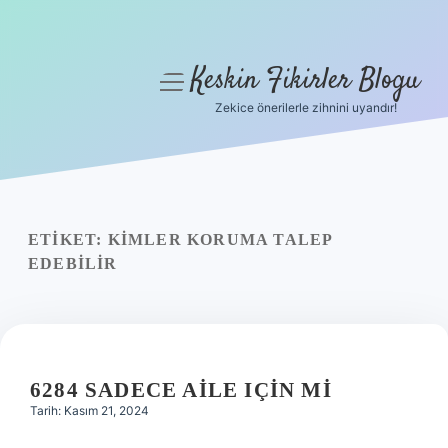
Keskin Fikirler Blogu
menüyü
aç
Zekice önerilerle zihnini uyandır!
Anasayfa
Gizlilik Politikası
Yasal Uyarı
ETIKET:
KIMLER KORUMA TALEP
EDEBILIR
Hakkımızda
6284 SADECE AILE IÇIN MI
Tarih: Kasım 21, 2024