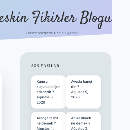
eskin Fikirler Blogu
Zekice önerilerle zihnini uyandır!
vdcasinogir.net
SIDEBAR
SON YAZILAR
Kumru
Avesta hangi
kuşunun diğer
din ?
adı nedir ?
Ağustos 5,
Ağustos 6,
2026
2026
Arapça teshil
Afi kesilmek
ne demek ?
ne demek ?
Ağustos 4,
Ağustos 3,