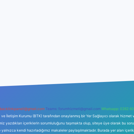
backlinkpaneli@gmail.com
Teams:
forumhizmeti@gmail.com
Whatsapp: 0262 60
i ve İletişim Kurumu (BTK) tarafından onaylanmış bir Yer Sağlayıcı olarak hizmet v
azdıkları içeriklerin sorumluluğunu taşımakta olup, siteye üye olarak bu sorumlul
e yalnızca kendi hazırladığımız makaleler paylaşılmaktadır. Burada yer alan içeri