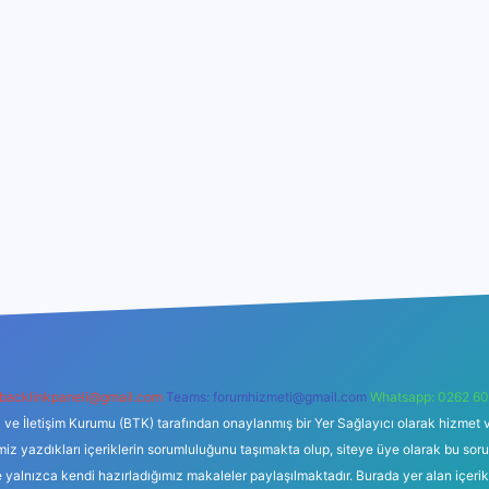
backlinkpaneli@gmail.com
Teams:
forumhizmeti@gmail.com
Whatsapp: 0262 60
i ve İletişim Kurumu (BTK) tarafından onaylanmış bir Yer Sağlayıcı olarak hizmet v
azdıkları içeriklerin sorumluluğunu taşımakta olup, siteye üye olarak bu sorumlul
e yalnızca kendi hazırladığımız makaleler paylaşılmaktadır. Burada yer alan içeri