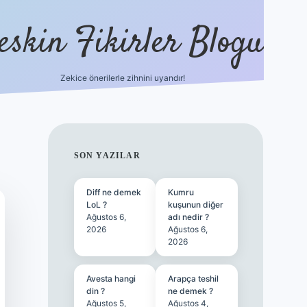
eskin Fikirler Blogu
Zekice önerilerle zihnini uyandır!
vdcasinog
SIDEBAR
SON YAZILAR
Diff ne demek
Kumru
LoL ?
kuşunun diğer
Ağustos 6,
adı nedir ?
2026
Ağustos 6,
2026
Avesta hangi
Arapça teshil
din ?
ne demek ?
Ağustos 5,
Ağustos 4,