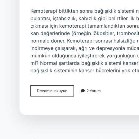
Kemoterapi bittikten sonra bağışıklık sistem
bulantısı, iştahsızlık, kabızlık gibi belirtiler i
çıkması için kemoterapi tamamlandıktan sonra
kan değerlerinde (örneğin lökositler, trombosit
normale döner. Kemoterapi sonrası halsizliğe ne
indirmeye çalışarak, ağrı ve depresyonla müca
mümkün olduğunca iyileştirerek yorgunluğun üst
mi? Normal şartlarda bağışıklık sistemi kanser
bağışıklık sisteminin kanser hücrelerini yok e
Kemoterapi
Devamını okuyun
2 Yorum
Sonrası
Bağışıklık
Sistemi
Nasıl
Güçlenir