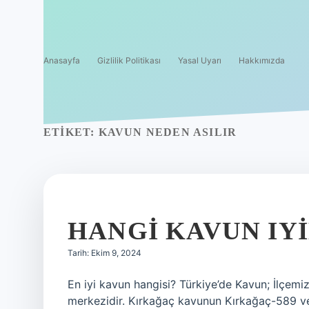
Anasayfa
Gizlilik Politikası
Yasal Uyarı
Hakkımızda
ETIKET:
KAVUN NEDEN ASILIR
HANGI KAVUN IY
Tarih: Ekim 9, 2024
En iyi kavun hangisi? Türkiye’de Kavun; İlçemiz
merkezidir. Kırkağaç kavunun Kırkağaç-589 ve K