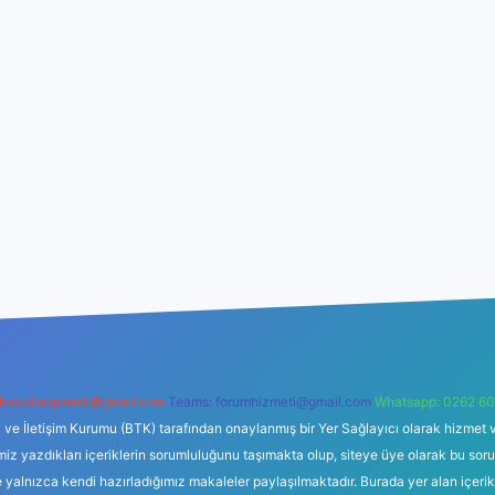
backlinkpaneli@gmail.com
Teams:
forumhizmeti@gmail.com
Whatsapp: 0262 60
i ve İletişim Kurumu (BTK) tarafından onaylanmış bir Yer Sağlayıcı olarak hizmet v
azdıkları içeriklerin sorumluluğunu taşımakta olup, siteye üye olarak bu sorumlul
e yalnızca kendi hazırladığımız makaleler paylaşılmaktadır. Burada yer alan içeri