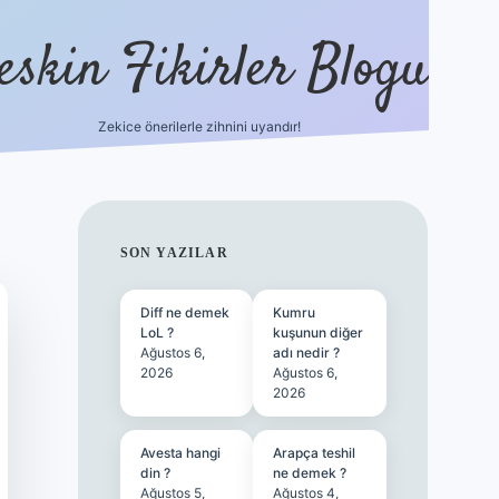
eskin Fikirler Blogu
Zekice önerilerle zihnini uyandır!
vdcasinog
SIDEBAR
SON YAZILAR
Diff ne demek
Kumru
LoL ?
kuşunun diğer
Ağustos 6,
adı nedir ?
2026
Ağustos 6,
2026
Avesta hangi
Arapça teshil
din ?
ne demek ?
Ağustos 5,
Ağustos 4,