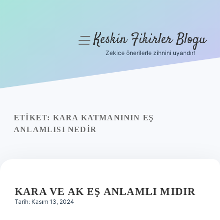
Keskin Fikirler Blogu
menüyü
aç
Zekice önerilerle zihnini uyandır!
Anasayfa
Gizlilik Politikası
Yasal Uyarı
ETIKET:
KARA KATMANININ EŞ
ANLAMLISI NEDIR
Hakkımızda
KARA VE AK EŞ ANLAMLI MIDIR
Tarih: Kasım 13, 2024