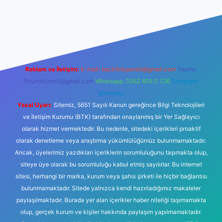
vdcasinogir.net
Reklam ve İletişim:
E-mail:
backlinkpaneli@gmail.com
Teams:
forumhizmeti@gmail.com
Whatsapp: 0262 606 0 726
Telegram:
@karabul
Yasal Uyarı:
Sitemiz, 5651 Sayılı Kanun gereğince Bilgi Teknolojileri
ve İletişim Kurumu (BTK) tarafından onaylanmış bir Yer Sağlayıcı
olarak hizmet vermektedir. Bu nedenle, sitedeki içerikleri proaktif
olarak denetleme veya araştırma yükümlülüğümüz bulunmamaktadır.
Ancak, üyelerimiz yazdıkları içeriklerin sorumluluğunu taşımakta olup,
siteye üye olarak bu sorumluluğu kabul etmiş sayılırlar. Bu internet
sitesi, herhangi bir marka, kurum veya şahıs şirketi ile hiçbir bağlantısı
bulunmamaktadır. Sitede yalnızca kendi hazırladığımız makaleler
paylaşılmaktadır. Burada yer alan içerikler haber niteliği taşımamakta
olup, gerçek kurum ve kişiler hakkında paylaşım yapılmamaktadır.