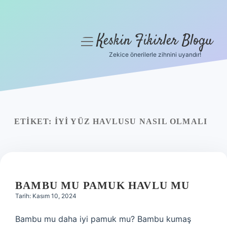
Keskin Fikirler Blogu
menüyü
aç
Zekice önerilerle zihnini uyandır!
Anasayfa
Gizlilik Politikası
Yasal Uyarı
ETIKET:
İYI YÜZ HAVLUSU NASIL OLMALI
Hakkımızda
BAMBU MU PAMUK HAVLU MU
Tarih: Kasım 10, 2024
Bambu mu daha iyi pamuk mu? Bambu kumaş