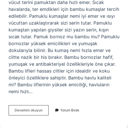
vücut terini pamuktan daha hızlı emer. Sıcak
havalarda, ter emdikleri için bambu kumaşlar tercih
edilebilir. Pamuklu kumaşlar nemi iyi emer ve ısıyı
vücuttan uzaklaştırarak sizi serin tutar. Pamuklu
kumaştan yapılan giysiler sizi yazın serin, kışın
sıcak tutar. Pamuk bornoz mu bambu mu? Pamuklu
bornozlar yüksek emicilikleri ve yumuşak
dokularıyla bilinir. Bu kumaş nemi hızla emer ve
ciltte nazik bir his bırakır. Bambu bornozlar hafif,
yumuşak ve antibakteriyel özellikleriyle öne çıkar.
Bambu lifleri hassas ciltler için idealdir ve koku
önleyici özelliklere sahiptir. Bambu havlu kaliteli
mi? Bambu liflerinin yüksek emiciliği, havluların
nemi hızlı…
Bambu
Devamını okuyun
Yorum Bırak
Mu
Pamuk
Havlu