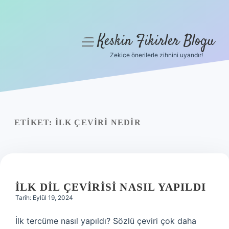
Keskin Fikirler Blogu
menüyü
aç
Zekice önerilerle zihnini uyandır!
Anasayfa
Gizlilik Politikası
Yasal Uyarı
ETIKET:
İLK ÇEVIRI NEDIR
Hakkımızda
İLK DIL ÇEVIRISI NASIL YAPILDI
Tarih: Eylül 19, 2024
İlk tercüme nasıl yapıldı? Sözlü çeviri çok daha