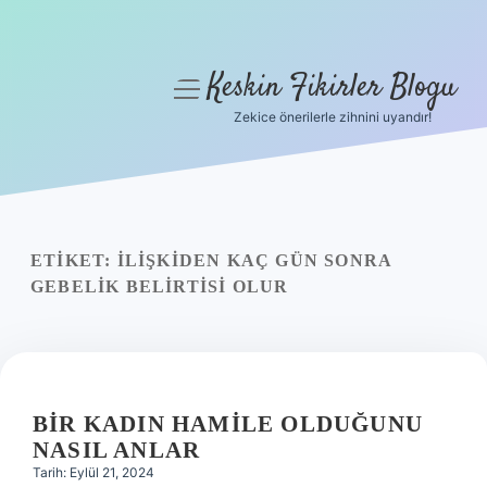
Keskin Fikirler Blogu
menüyü
aç
Zekice önerilerle zihnini uyandır!
Anasayfa
Gizlilik Politikası
Yasal Uyarı
ETIKET:
İLIŞKIDEN KAÇ GÜN SONRA
GEBELIK BELIRTISI OLUR
Hakkımızda
BIR KADIN HAMILE OLDUĞUNU
NASIL ANLAR
Tarih: Eylül 21, 2024