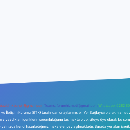
backlinkpaneli@gmail.com
Teams:
forumhizmeti@gmail.com
Whatsapp: 0262 60
i ve İletişim Kurumu (BTK) tarafından onaylanmış bir Yer Sağlayıcı olarak hizmet v
azdıkları içeriklerin sorumluluğunu taşımakta olup, siteye üye olarak bu sorumlul
e yalnızca kendi hazırladığımız makaleler paylaşılmaktadır. Burada yer alan içeri