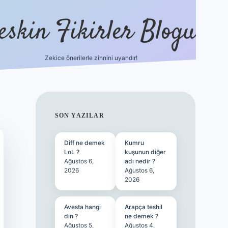
eskin Fikirler Blogu
Zekice önerilerle zihnini uyandır!
vdcasinog
SIDEBAR
SON YAZILAR
Diff ne demek
Kumru
LoL ?
kuşunun diğer
Ağustos 6,
adı nedir ?
2026
Ağustos 6,
2026
Avesta hangi
Arapça teshil
din ?
ne demek ?
Ağustos 5,
Ağustos 4,