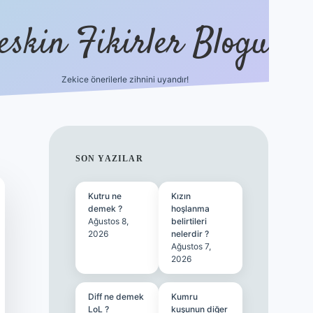
eskin Fikirler Blogu
Zekice önerilerle zihnini uyandır!
vdcasinog
SIDEBAR
SON YAZILAR
Kutru ne
Kızın
demek ?
hoşlanma
Ağustos 8,
belirtileri
2026
nelerdir ?
Ağustos 7,
2026
Diff ne demek
Kumru
LoL ?
kuşunun diğer