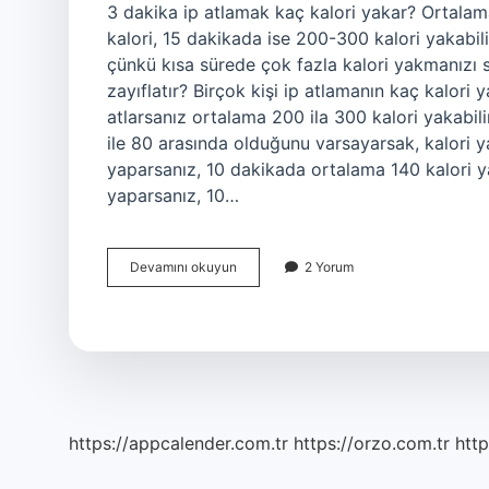
3 dakika ip atlamak kaç kalori yakar? Ortalama
kalori, 15 dakikada ise 200-300 kalori yakabilir
çünkü kısa sürede çok fazla kalori yakmanızı 
zayıflatır? Birçok kişi ip atlamanın kaç kalori
atlarsanız ortalama 200 ila 300 kalori yakabil
ile 80 arasında olduğunu varsayarsak, kalori y
yaparsanız, 10 dakikada ortalama 140 kalori ya
yaparsanız, 10…
5
Devamını okuyun
2 Yorum
Dakika
Ip
Atlamak
Kaç
Kalori
Yakar
https://appcalender.com.tr
https://orzo.com.tr
http