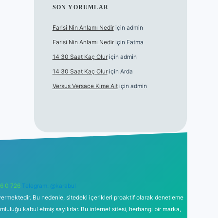
SON YORUMLAR
Farisi Nin Anlamı Nedir
için
admin
Farisi Nin Anlamı Nedir
için
Fatma
14 30 Saat Kaç Olur
için
admin
14 30 Saat Kaç Olur
için
Arda
Versus Versace Kime Ait
için
admin
6 0 726
Telegram: @karabul
ermektedir. Bu nedenle, sitedeki içerikleri proaktif olarak denetleme
uğu kabul etmiş sayılırlar. Bu internet sitesi, herhangi bir marka,