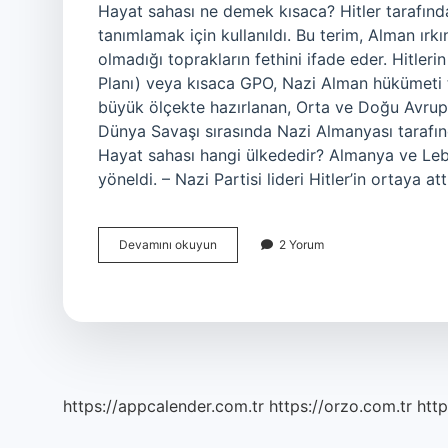
Hayat sahası ne demek kısaca? Hitler tarafınd
tanımlamak için kullanıldı. Bu terim, Alman ırk
olmadığı toprakların fethini ifade eder. Hitler
Planı) veya kısaca GPO, Nazi Alman hükümeti t
büyük ölçekte hazırlanan, Orta ve Doğu Avrupa’n
Dünya Savaşı sırasında Nazi Almanyası tarafın
Hayat sahası hangi ülkededir? Almanya ve Lebe
yöneldi. – Nazi Partisi lideri Hitler’in ortaya a
Hitlerin
Devamını okuyun
2 Yorum
Hayat
Sahası
Politikası
Nedir
https://appcalender.com.tr
https://orzo.com.tr
http