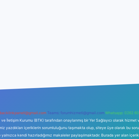
backlinkpaneli@gmail.com
Teams:
forumhizmeti@gmail.com
Whatsapp: 0262 60
i ve İletişim Kurumu (BTK) tarafından onaylanmış bir Yer Sağlayıcı olarak hizmet v
azdıkları içeriklerin sorumluluğunu taşımakta olup, siteye üye olarak bu sorumlul
e yalnızca kendi hazırladığımız makaleler paylaşılmaktadır. Burada yer alan içeri