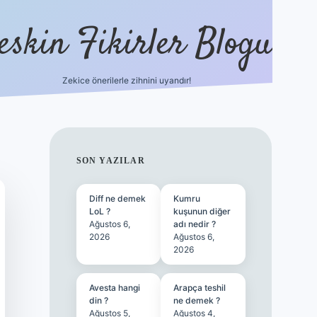
eskin Fikirler Blogu
Zekice önerilerle zihnini uyandır!
vdcasinogir.net
SIDEBAR
SON YAZILAR
Diff ne demek
Kumru
LoL ?
kuşunun diğer
Ağustos 6,
adı nedir ?
2026
Ağustos 6,
2026
Avesta hangi
Arapça teshil
din ?
ne demek ?
Ağustos 5,
Ağustos 4,