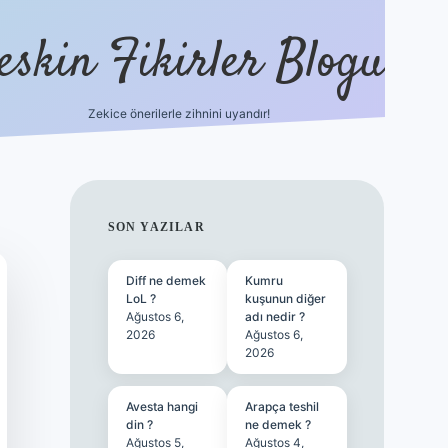
eskin Fikirler Blogu
Zekice önerilerle zihnini uyandır!
vdcasinogir.net
SIDEBAR
SON YAZILAR
Diff ne demek
Kumru
LoL ?
kuşunun diğer
Ağustos 6,
adı nedir ?
2026
Ağustos 6,
2026
Avesta hangi
Arapça teshil
din ?
ne demek ?
Ağustos 5,
Ağustos 4,