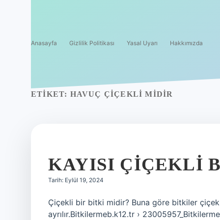
Anasayfa
Gizlilik Politikası
Yasal Uyarı
Hakkımızda
ETIKET:
HAVUÇ ÇIÇEKLI MIDIR
KAYISI ÇIÇEKLI B
Tarih: Eylül 19, 2024
Çiçekli bir bitki midir? Buna göre bitkiler çiçekl
ayrılır.Bitkilermeb.k12.tr › 23005957_Bitkilerme