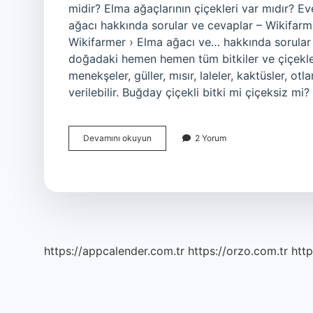
midir? Elma ağaçlarının çiçekleri var mıdır? E
ağacı hakkında sorular ve cevaplar – Wikifar
Wikifarmer › Elma ağacı ve… hakkında sorular Çi
doğadaki hemen hemen tüm bitkiler ve çiçekler 
menekşeler, güller, mısır, laleler, kaktüsler, otla
verilebilir. Buğday çiçekli bitki mi çiçeksiz m
Kayısı
Devamını okuyun
2 Yorum
Çiçekli
Bir
Bitki
Midir
https://appcalender.com.tr
https://orzo.com.tr
http