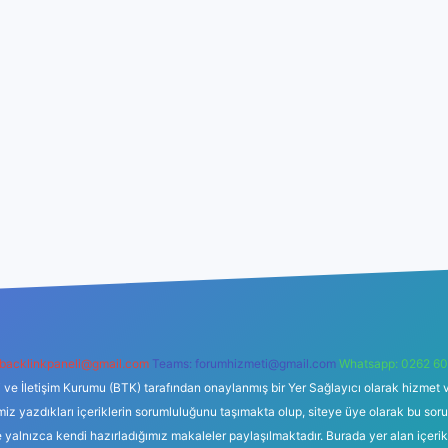
backlinkpaneli@gmail.com
Teams:
forumhizmeti@gmail.com
Whatsapp: 0262 60
i ve İletişim Kurumu (BTK) tarafından onaylanmış bir Yer Sağlayıcı olarak hizmet v
azdıkları içeriklerin sorumluluğunu taşımakta olup, siteye üye olarak bu sorumlul
e yalnızca kendi hazırladığımız makaleler paylaşılmaktadır. Burada yer alan içeri