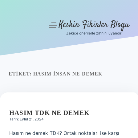
Keskin Fikirler Blogu
menüyü
aç
Zekice önerilerle zihnini uyandır!
Anasayfa
Gizlilik Politikası
Yasal Uyarı
ETIKET:
HASIM INSAN NE DEMEK
Hakkımızda
HASIM TDK NE DEMEK
Tarih: Eylül 21, 2024
Hasım ne demek TDK? Ortak noktaları ise karşı