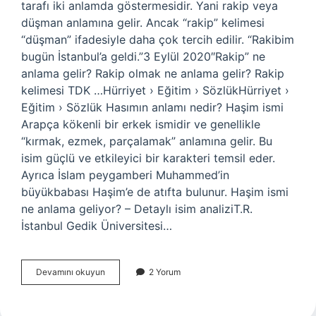
tarafı iki anlamda göstermesidir. Yani rakip veya
düşman anlamına gelir. Ancak “rakip” kelimesi
“düşman” ifadesiyle daha çok tercih edilir. “Rakibim
bugün İstanbul’a geldi.”3 Eylül 2020″Rakip” ne
anlama gelir? Rakip olmak ne anlama gelir? Rakip
kelimesi TDK …Hürriyet › Eğitim › SözlükHürriyet ›
Eğitim › Sözlük Hasımın anlamı nedir? Haşim ismi
Arapça kökenli bir erkek ismidir ve genellikle
“kırmak, ezmek, parçalamak” anlamına gelir. Bu
isim güçlü ve etkileyici bir karakteri temsil eder.
Ayrıca İslam peygamberi Muhammed’in
büyükbabası Haşim’e de atıfta bulunur. Haşim ismi
ne anlama geliyor? – Detaylı isim analiziT.R.
İstanbul Gedik Üniversitesi…
Hasım
Devamını okuyun
2 Yorum
Tdk
Ne
Demek