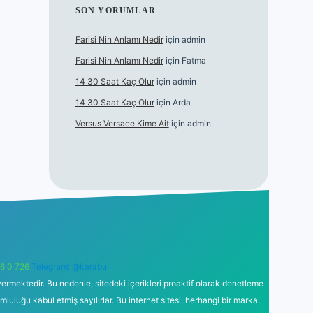
SON YORUMLAR
Farisi Nin Anlamı Nedir
için
admin
Farisi Nin Anlamı Nedir
için
Fatma
14 30 Saat Kaç Olur
için
admin
14 30 Saat Kaç Olur
için
Arda
Versus Versace Kime Ait
için
admin
6 0 726
Telegram: @karabul
ermektedir. Bu nedenle, sitedeki içerikleri proaktif olarak denetleme
uğu kabul etmiş sayılırlar. Bu internet sitesi, herhangi bir marka,