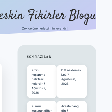
eskin Fikirler Blogu
Zekice önerilerle zihnini uyandır!
vdcasinogir.net
SIDEBAR
SON YAZILAR
Kızın
Diff ne demek
hoşlanma
LoL ?
belirtileri
Ağustos 6,
nelerdir ?
2026
Ağustos 7,
2026
Kumru
Avesta hangi
kuşunun diğer
din ?