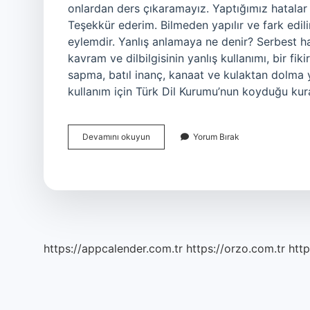
onlardan ders çıkaramayız. Yaptığımız hatalar yar
Teşekkür ederim. Bilmeden yapılır ve fark edilirs
eylemdir. Yanlış anlamaya ne denir? Serbest hatal
kavram ve dilbilgisinin yanlış kullanımı, bir fi
sapma, batıl inanç, kanaat ve kulaktan dolma ya
kullanım için Türk Dil Kurumu’nun koyduğu kur
Yanlış
Devamını okuyun
Yorum Bırak
Yapmak
Ne
Demek
https://appcalender.com.tr
https://orzo.com.tr
http