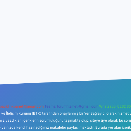
backlinkpaneli@gmail.com
Teams:
forumhizmeti@gmail.com
Whatsapp: 0262 60
i ve İletişim Kurumu (BTK) tarafından onaylanmış bir Yer Sağlayıcı olarak hizmet v
azdıkları içeriklerin sorumluluğunu taşımakta olup, siteye üye olarak bu sorumlul
e yalnızca kendi hazırladığımız makaleler paylaşılmaktadır. Burada yer alan içeri