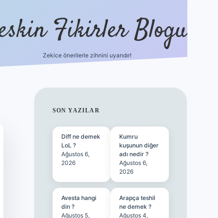
eskin Fikirler Blogu
Zekice önerilerle zihnini uyandır!
vdcasino
SIDEBAR
SON YAZILAR
Diff ne demek
Kumru
LoL ?
kuşunun diğer
Ağustos 6,
adı nedir ?
2026
Ağustos 6,
2026
Avesta hangi
Arapça teshil
din ?
ne demek ?
Ağustos 5,
Ağustos 4,