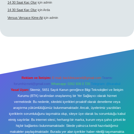
14 30 Saat Kaç Olur
için
admin
14 30 Saat Kaç Olur
için
Arda
Versus Versace Kime Ait
için
admin
Reklam ve İletişim:
E-mail:
backlinkpaneli@gmail.com
Teams:
forumhizmeti@gmail.com
Whatsapp: 0262 606 0 726
Telegram: @karabul
Yasal Uyarı:
Sitemiz, 5651 Sayılı Kanun gereğince Bilgi Teknolojileri ve İletişim
Kurumu (BTK) tarafından onaylanmış bir Yer Sağlayıcı olarak hizmet
vermektedir. Bu nedenle, sitedeki içerikleri proaktif olarak denetleme veya
araştırma yükümlülüğümüz bulunmamaktadır. Ancak, üyelerimiz yazdıkları
içeriklerin sorumluluğunu taşımakta olup, siteye üye olarak bu sorumluluğu kabul
etmiş sayılırlar. Bu internet sitesi, herhangi bir marka, kurum veya şahıs şirketi ile
hiçbir bağlantısı bulunmamaktadır. Sitede yalnızca kendi hazırladığımız
makaleler paylaşılmaktadır. Burada yer alan içerikler haber niteliği taşımamakta