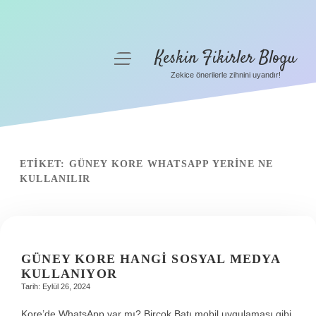
Keskin Fikirler Blogu
menüyü
aç
Zekice önerilerle zihnini uyandır!
Anasayfa
Gizlilik Politikası
Yasal Uyarı
ETIKET:
GÜNEY KORE WHATSAPP YERINE NE
KULLANILIR
Hakkımızda
GÜNEY KORE HANGI SOSYAL MEDYA
KULLANIYOR
Tarih: Eylül 26, 2024
Kore’de WhatsApp var mı? Birçok Batı mobil uygulaması gibi