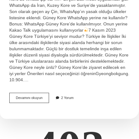
WhatsApp da İran, Kuzey Kore ve Suriye’de yasaklanmıştır.
Son olarak geçen ay Çin, WhatsApp’ın yasak olduğu ülkeler
listesine eklendi. Güney Kore WhatsApp yerine ne kullanılır?
Bonus: WhatsApp Güney Kore’de kullanılmıyor. Onun yerine
Kakao Talk uygulamasını kullanıyorlar
7 Kasım 2023
Güney Kore Türkiye’yi seviyor mudur? Türkiye ile İlişkiler İki
ülke arasındaki ilişkilerde siyasi alanda herhangi bir sorun
bulunmamaktadır. Güçlü bir dostluk temelinde inşa edilen
ilişkiler düzenli siyasi diyalogla sürdürülmektedir. Güney Kore
ve Türkiye uluslararası alanda birbirlerini desteklemektedir.
Güney Kore neyle ünlü? Güney Kore’de ziyaret edilecek en
iyi yerler Önerileri nasıl seçeceğinizi öğreninGyeongbokgung.
10.904.…
Güney
Devamını okuyun
2 Yorum
Kore
Hangi
Sosyal
Medya
Kullanıyor