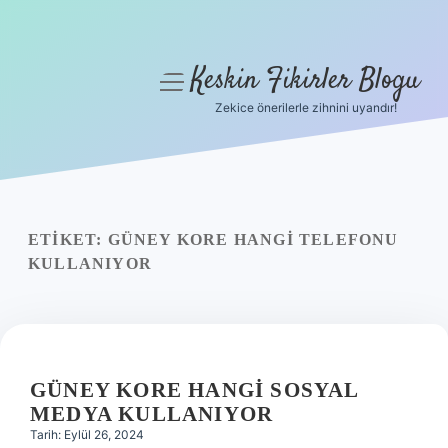
Keskin Fikirler Blogu
menüyü
aç
Zekice önerilerle zihnini uyandır!
Anasayfa
Gizlilik Politikası
Yasal Uyarı
ETIKET:
GÜNEY KORE HANGI TELEFONU
KULLANIYOR
Hakkımızda
GÜNEY KORE HANGI SOSYAL
MEDYA KULLANIYOR
Tarih: Eylül 26, 2024