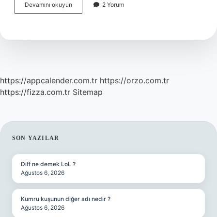
Güney
Devamını okuyun
2 Yorum
Kore
Hangi
Sosyal
Medya
Kullanıyor
https://appcalender.com.tr
https://orzo.com.tr
https://fizza.com.tr
Sitemap
SIDEBAR
SON YAZILAR
Diff ne demek LoL ?
Ağustos 6, 2026
Kumru kuşunun diğer adı nedir ?
Ağustos 6, 2026