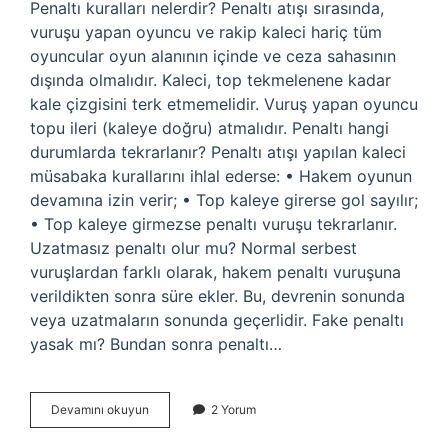
Penaltı kuralları nelerdir? Penaltı atışı sırasında,
vuruşu yapan oyuncu ve rakip kaleci hariç tüm
oyuncular oyun alanının içinde ve ceza sahasının
dışında olmalıdır. Kaleci, top tekmelenene kadar
kale çizgisini terk etmemelidir. Vuruş yapan oyuncu
topu ileri (kaleye doğru) atmalıdır. Penaltı hangi
durumlarda tekrarlanır? Penaltı atışı yapılan kaleci
müsabaka kurallarını ihlal ederse: • Hakem oyunun
devamına izin verir; • Top kaleye girerse gol sayılır;
• Top kaleye girmezse penaltı vuruşu tekrarlanır.
Uzatmasız penaltı olur mu? Normal serbest
vuruşlardan farklı olarak, hakem penaltı vuruşuna
verildikten sonra süre ekler. Bu, devrenin sonunda
veya uzatmaların sonunda geçerlidir. Fake penaltı
yasak mı? Bundan sonra penaltı…
Aynı
Devamını okuyun
2 Yorum
Anda
2