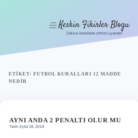
Keskin Fikirler Blogu
menüyü
aç
Zekice önerilerle zihnini uyandır!
Anasayfa
Gizlilik Politikası
Yasal Uyarı
ETIKET:
FUTBOL KURALLARI 12 MADDE
NEDIR
Hakkımızda
AYNI ANDA 2 PENALTI OLUR MU
Tarih: Eylül 29, 2024