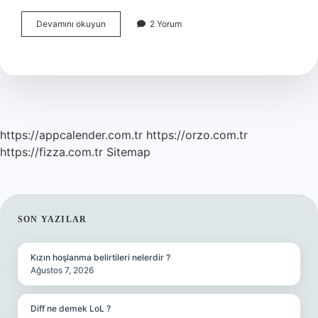
Frc
Devamını okuyun
2 Yorum
Sertifikası
Nedir
https://appcalender.com.tr
https://orzo.com.tr
https://fizza.com.tr
Sitemap
SIDEBAR
SON YAZILAR
Kızın hoşlanma belirtileri nelerdir ?
Ağustos 7, 2026
Diff ne demek LoL ?