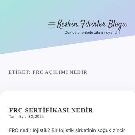
Keskin Fikirler Blogu
menüyü
aç
Zekice önerilerle zihnini uyandır!
Anasayfa
Gizlilik Politikası
Yasal Uyarı
ETIKET:
FRC AÇILIMI NEDIR
Hakkımızda
FRC SERTIFIKASI NEDIR
Tarih: Eylül 30, 2024
FRC nedir lojistik? Bir lojistik şirketinin soğuk zincir