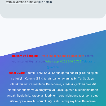
Versus Versace Kime Ait
için
admin
t
Reklam ve İletişim:
E-mail:
backlinkpaneli@gmail.com
Teams:
forumhizmeti@gmail.com
Whatsapp: 0262 606 0 726
Telegram:
@karabul
Yasal Uyarı:
Sitemiz, 5651 Sayılı Kanun gereğince Bilgi Teknolojileri
ve İletişim Kurumu (BTK) tarafından onaylanmış bir Yer Sağlayıcı
olarak hizmet vermektedir. Bu nedenle, sitedeki içerikleri proaktif
olarak denetleme veya araştırma yükümlülüğümüz bulunmamaktadır.
Ancak, üyelerimiz yazdıkları içeriklerin sorumluluğunu taşımakta olup,
siteye üye olarak bu sorumluluğu kabul etmiş sayılırlar. Bu internet