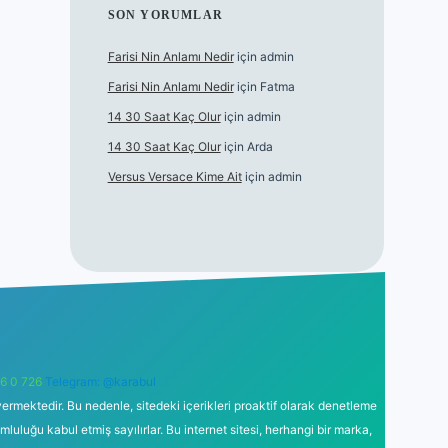
SON YORUMLAR
Farisi Nin Anlamı Nedir
için
admin
Farisi Nin Anlamı Nedir
için
Fatma
14 30 Saat Kaç Olur
için
admin
14 30 Saat Kaç Olur
için
Arda
Versus Versace Kime Ait
için
admin
6 0 726
Telegram: @karabul
ermektedir. Bu nedenle, sitedeki içerikleri proaktif olarak denetleme
uğu kabul etmiş sayılırlar. Bu internet sitesi, herhangi bir marka,