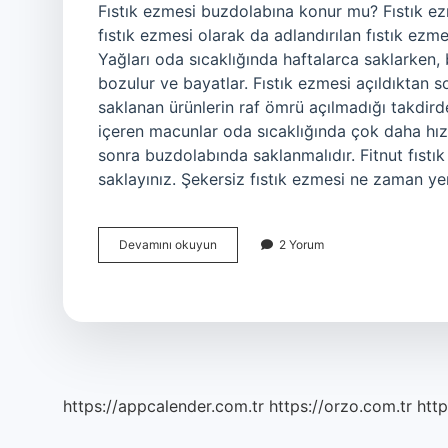
Fıstık ezmesi buzdolabına konur mu? Fıstık e
fıstık ezmesi olarak da adlandırılan fıstık ezme
Yağları oda sıcaklığında haftalarca saklarken,
bozulur ve bayatlar. Fıstık ezmesi açıldıktan
saklanan ürünlerin raf ömrü açılmadığı takdirde 
içeren macunlar oda sıcaklığında çok daha hızl
sonra buzdolabında saklanmalıdır. Fitnut fıstı
saklayınız. Şekersiz fıstık ezmesi ne zaman ye
Şekersiz
Devamını okuyun
2 Yorum
Fıstık
Ezmesi
Nerede
Saklanır
https://appcalender.com.tr
https://orzo.com.tr
http