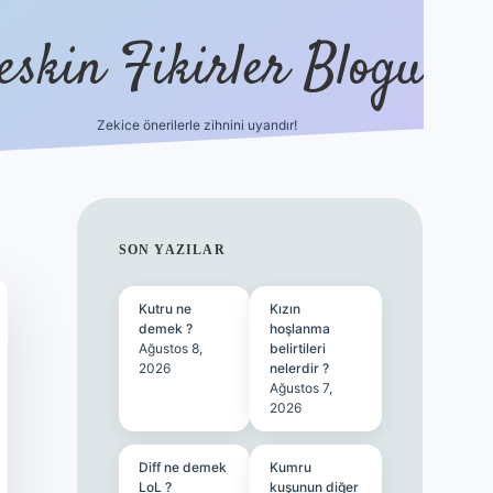
eskin Fikirler Blogu
Zekice önerilerle zihnini uyandır!
vdcasinog
SIDEBAR
SON YAZILAR
Kutru ne
Kızın
demek ?
hoşlanma
Ağustos 8,
belirtileri
2026
nelerdir ?
Ağustos 7,
2026
Diff ne demek
Kumru
LoL ?
kuşunun diğer