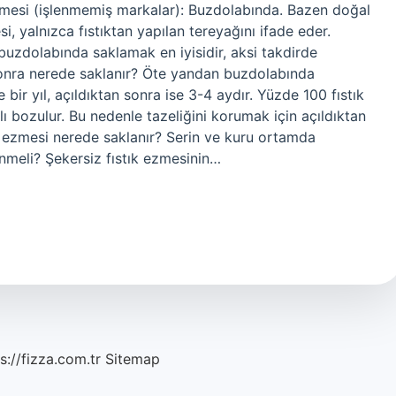
zmesi (işlenmemiş markalar): Buzdolabında. Bazen doğal
si, yalnızca fıstıktan yapılan tereyağını ifade eder.
 buzdolabında saklamak en iyisidir, aksi takdirde
 sonra nerede saklanır? Öte yandan buzdolabında
bir yıl, açıldıktan sonra ise 3-4 aydır. Yüzde 100 fıstık
ı bozulur. Bu nedenle tazeliğini korumak için açıldıktan
k ezmesi nerede saklanır? Serin ve kuru ortamda
nmeli? Şekersiz fıstık ezmesinin…
s://fizza.com.tr
Sitemap