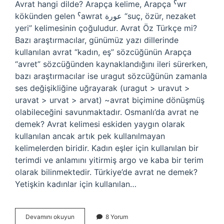
Avrat hangi dilde? Arapça kelime, Arapça ˁwr
kökünden gelen ˁawrat عورة “suç, özür, nezaket
yeri” kelimesinin çoğuludur. Avrat Öz Türkçe mi?
Bazı araştırmacılar, günümüz yazı dillerinde
kullanılan avrat “kadın, eş” sözcüğünün Arapça
“avret” sözcüğünden kaynaklandığını ileri sürerken,
bazı araştırmacılar ise uragut sözcüğünün zamanla
ses değişikliğine uğrayarak (uragut > uravut >
uravat > urvat > arvat) ~avrat biçimine dönüşmüş
olabileceğini savunmaktadır. Osmanlı’da avrat ne
demek? Avrat kelimesi eskiden yaygın olarak
kullanılan ancak artık pek kullanılmayan
kelimelerden biridir. Kadın eşler için kullanılan bir
terimdi ve anlamını yitirmiş argo ve kaba bir terim
olarak bilinmektedir. Türkiye’de avrat ne demek?
Yetişkin kadınlar için kullanılan…
Avrat
Devamını okuyun
8 Yorum