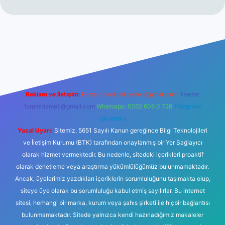
t
Reklam ve İletişim:
E-mail:
backlinkpaneli@gmail.com
Teams:
forumhizmeti@gmail.com
Whatsapp: 0262 606 0 726
Telegram:
@karabul
Yasal Uyarı:
Sitemiz, 5651 Sayılı Kanun gereğince Bilgi Teknolojileri
ve İletişim Kurumu (BTK) tarafından onaylanmış bir Yer Sağlayıcı
olarak hizmet vermektedir. Bu nedenle, sitedeki içerikleri proaktif
olarak denetleme veya araştırma yükümlülüğümüz bulunmamaktadır.
Ancak, üyelerimiz yazdıkları içeriklerin sorumluluğunu taşımakta olup,
siteye üye olarak bu sorumluluğu kabul etmiş sayılırlar. Bu internet
sitesi, herhangi bir marka, kurum veya şahıs şirketi ile hiçbir bağlantısı
bulunmamaktadır. Sitede yalnızca kendi hazırladığımız makaleler