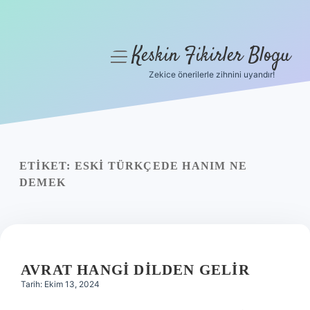
Keskin Fikirler Blogu
menüyü
aç
Zekice önerilerle zihnini uyandır!
Anasayfa
Gizlilik Politikası
Yasal Uyarı
ETIKET:
ESKI TÜRKÇEDE HANIM NE
DEMEK
Hakkımızda
AVRAT HANGI DILDEN GELIR
Tarih: Ekim 13, 2024