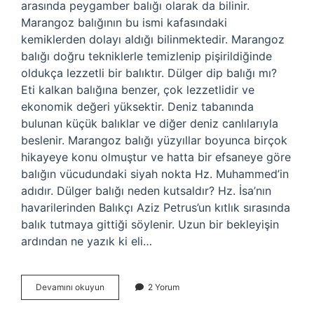
arasında peygamber balığı olarak da bilinir.
Marangoz balığının bu ismi kafasındaki
kemiklerden dolayı aldığı bilinmektedir. Marangoz
balığı doğru tekniklerle temizlenip pişirildiğinde
oldukça lezzetli bir balıktır. Dülger dip balığı mı?
Eti kalkan balığına benzer, çok lezzetlidir ve
ekonomik değeri yüksektir. Deniz tabanında
bulunan küçük balıklar ve diğer deniz canlılarıyla
beslenir. Marangoz balığı yüzyıllar boyunca birçok
hikayeye konu olmuştur ve hatta bir efsaneye göre
balığın vücudundaki siyah nokta Hz. Muhammed’in
adıdır. Dülger balığı neden kutsaldır? Hz. İsa’nın
havarilerinden Balıkçı Aziz Petrus’un kıtlık sırasında
balık tutmaya gittiği söylenir. Uzun bir bekleyişin
ardından ne yazık ki eli…
Dülger
Devamını okuyun
2 Yorum
Balığının
Tadı