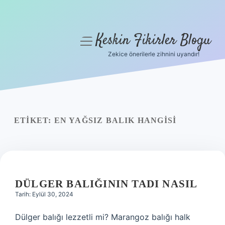
Keskin Fikirler Blogu
menüyü
aç
Zekice önerilerle zihnini uyandır!
Anasayfa
Gizlilik Politikası
Yasal Uyarı
ETIKET:
EN YAĞSIZ BALIK HANGISI
Hakkımızda
DÜLGER BALIĞININ TADI NASIL
Tarih: Eylül 30, 2024
Dülger balığı lezzetli mi? Marangoz balığı halk