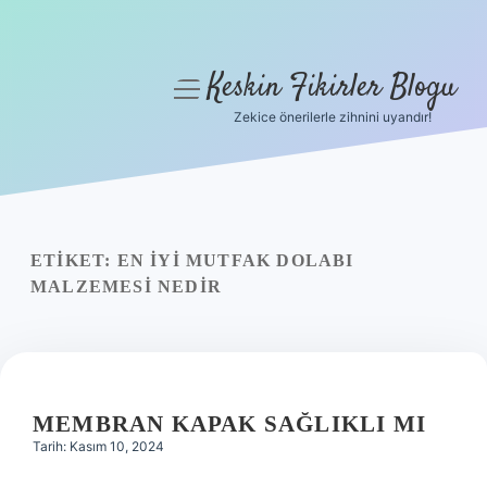
Keskin Fikirler Blogu
menüyü
aç
Zekice önerilerle zihnini uyandır!
Anasayfa
Gizlilik Politikası
Yasal Uyarı
ETIKET:
EN IYI MUTFAK DOLABI
MALZEMESI NEDIR
Hakkımızda
MEMBRAN KAPAK SAĞLIKLI MI
Tarih: Kasım 10, 2024