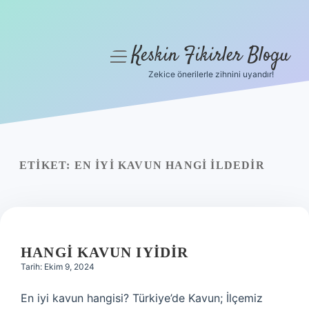
Keskin Fikirler Blogu
menüyü
aç
Zekice önerilerle zihnini uyandır!
Anasayfa
Gizlilik Politikası
Yasal Uyarı
ETIKET:
EN IYI KAVUN HANGI ILDEDIR
Hakkımızda
HANGI KAVUN IYIDIR
Tarih: Ekim 9, 2024
En iyi kavun hangisi? Türkiye’de Kavun; İlçemiz