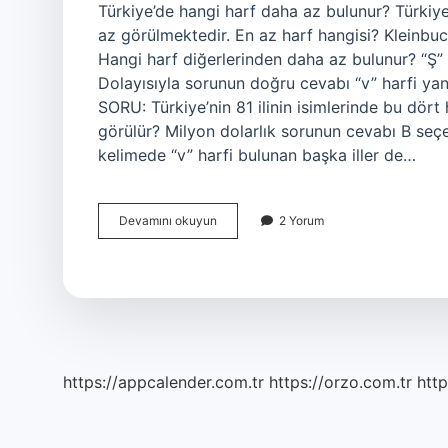
Türkiye’de hangi harf daha az bulunur? Türkiye’
az görülmektedir. En az harf hangisi? Klein
Hangi harf diğerlerinden daha az bulunur? “Ş” ha
Dolayısıyla sorunun doğru cevabı “v” harfi yani
SORU: Türkiye’nin 81 ilinin isimlerinde bu dört
görülür? Milyon dolarlık sorunun cevabı B seçen
kelimede “v” harfi bulunan başka iller de…
Hangi
Devamını okuyun
2 Yorum
Harf
Daha
Az
Kullanılmıştır
https://appcalender.com.tr
https://orzo.com.tr
http