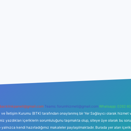
backlinkpaneli@gmail.com
Teams:
forumhizmeti@gmail.com
Whatsapp: 0262 60
i ve İletişim Kurumu (BTK) tarafından onaylanmış bir Yer Sağlayıcı olarak hizmet v
azdıkları içeriklerin sorumluluğunu taşımakta olup, siteye üye olarak bu sorumlul
e yalnızca kendi hazırladığımız makaleler paylaşılmaktadır. Burada yer alan içeri