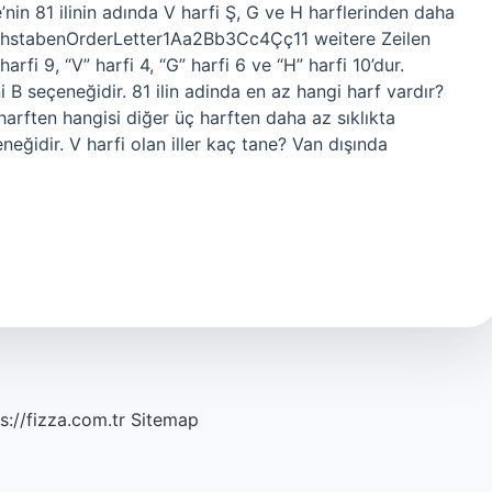
nin 81 ilinin adında V harfi Ş, G ve H harflerinden daha
buchstabenOrderLetter1Aa2Bb3Cc4Çç11 weitere Zeilen
rfi 9, “V” harfi 4, “G” harfi 6 ve “H” harfi 10’dur.
 B seçeneğidir. 81 ilin adinda en az hangi harf vardır?
 harften hangisi diğer üç harften daha az sıklıkta
eğidir. V harfi olan iller kaç tane? Van dışında
s://fizza.com.tr
Sitemap