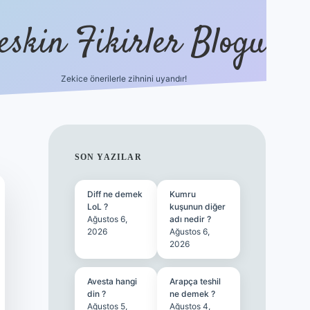
eskin Fikirler Blogu
Zekice önerilerle zihnini uyandır!
vdcasinog
SIDEBAR
SON YAZILAR
Diff ne demek
Kumru
LoL ?
kuşunun diğer
Ağustos 6,
adı nedir ?
2026
Ağustos 6,
2026
Avesta hangi
Arapça teshil
din ?
ne demek ?
Ağustos 5,
Ağustos 4,