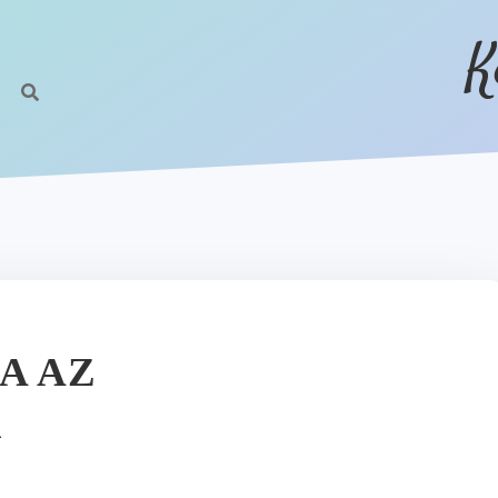
K
A AZ
R