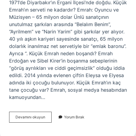
1971’de Diyarbakır’ın Ergani İlçesi’nde doğdu. Küçük
Emrah’ın serveti ne kadardır? Emrah: Oyuncu ve
Müzisyen – 65 milyon dolar Ünlü sanatçının
unutulmaz şarkıları arasında “Belalım Benim”,
“Ayrilmem” ve “Narin Yarim” gibi şarkılar yer alıyor.
40 yılı aşkın kariyeri sayesinde sanatçı, 65 milyon
dolarlık inanılmaz net servetiyle bir “emlak baronu”.
Ayrıca “. Küçük Emrah neden boşandı? Emrah
Erdoğan ve Sibel Kirer’in boşanma sebeplerinin
“görüş ayrılıkları ve ciddi geçimsizlik” olduğu iddia
edildi. 2014 yılında evlenen çiftin Eleysa ve Elyesa
adında iki çocuğu bulunuyor. Küçük Emrah’ın kaç
tane çocuğu var? Emrah, sosyal medya hesabından
kamuoyundan…
Küçük
Devamını okuyun
Yorum Bırak
Emrah
Şu
Anda