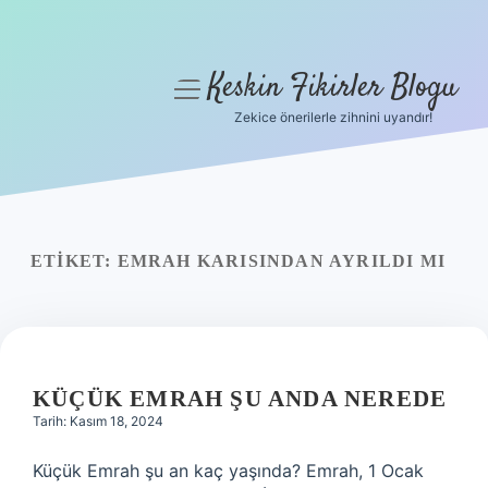
Keskin Fikirler Blogu
menüyü
aç
Zekice önerilerle zihnini uyandır!
Anasayfa
Gizlilik Politikası
Yasal Uyarı
ETIKET:
EMRAH KARISINDAN AYRILDI MI
Hakkımızda
KÜÇÜK EMRAH ŞU ANDA NEREDE
Tarih: Kasım 18, 2024
Küçük Emrah şu an kaç yaşında? Emrah, 1 Ocak