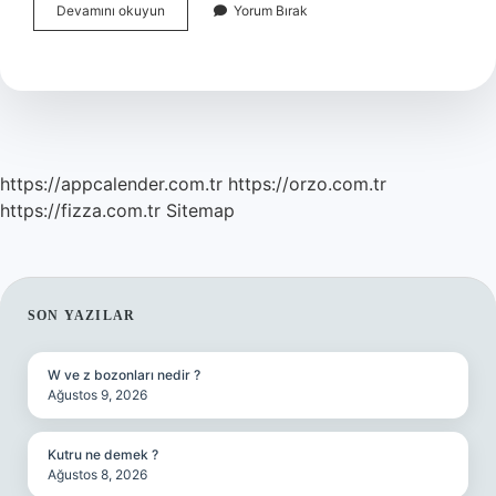
Elektrikli
Devamını okuyun
Yorum Bırak
Araçla
Uzun
Yol
Yapılır
Mı
https://appcalender.com.tr
https://orzo.com.tr
https://fizza.com.tr
Sitemap
SIDEBAR
SON YAZILAR
W ve z bozonları nedir ?
Ağustos 9, 2026
Kutru ne demek ?
Ağustos 8, 2026