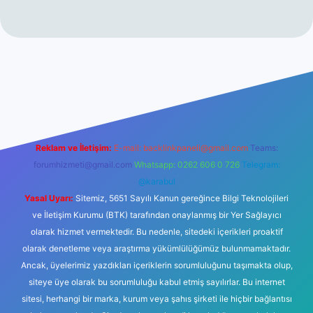
t
Reklam ve İletişim:
E-mail:
backlinkpaneli@gmail.com
Teams:
forumhizmeti@gmail.com
Whatsapp: 0262 606 0 726
Telegram:
@karabul
Yasal Uyarı:
Sitemiz, 5651 Sayılı Kanun gereğince Bilgi Teknolojileri
ve İletişim Kurumu (BTK) tarafından onaylanmış bir Yer Sağlayıcı
olarak hizmet vermektedir. Bu nedenle, sitedeki içerikleri proaktif
olarak denetleme veya araştırma yükümlülüğümüz bulunmamaktadır.
Ancak, üyelerimiz yazdıkları içeriklerin sorumluluğunu taşımakta olup,
siteye üye olarak bu sorumluluğu kabul etmiş sayılırlar. Bu internet
sitesi, herhangi bir marka, kurum veya şahıs şirketi ile hiçbir bağlantısı