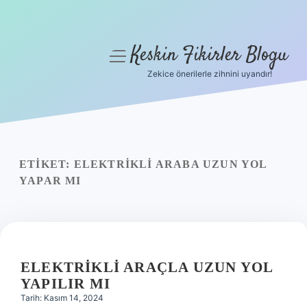
Keskin Fikirler Blogu
menüyü
aç
Zekice önerilerle zihnini uyandır!
Anasayfa
Gizlilik Politikası
Yasal Uyarı
ETIKET:
ELEKTRIKLI ARABA UZUN YOL
YAPAR MI
Hakkımızda
ELEKTRIKLI ARAÇLA UZUN YOL
YAPILIR MI
Tarih: Kasım 14, 2024