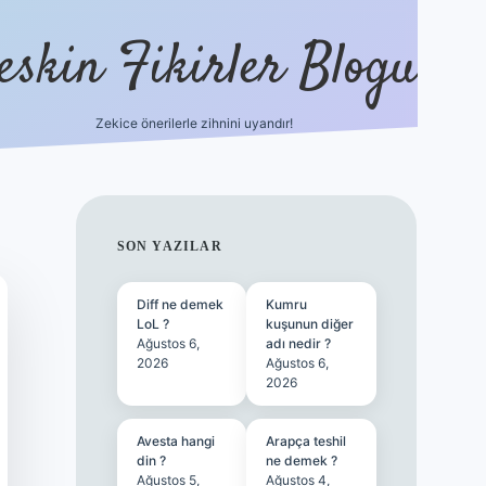
eskin Fikirler Blogu
Zekice önerilerle zihnini uyandır!
vdcasino
SIDEBAR
SON YAZILAR
Diff ne demek
Kumru
LoL ?
kuşunun diğer
Ağustos 6,
adı nedir ?
2026
Ağustos 6,
2026
Avesta hangi
Arapça teshil
din ?
ne demek ?
Ağustos 5,
Ağustos 4,