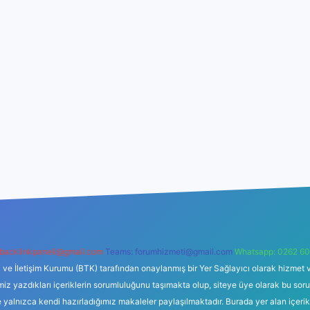
backlinkpaneli@gmail.com
Teams:
forumhizmeti@gmail.com
Whatsapp: 0262 60
i ve İletişim Kurumu (BTK) tarafından onaylanmış bir Yer Sağlayıcı olarak hizmet v
azdıkları içeriklerin sorumluluğunu taşımakta olup, siteye üye olarak bu sorumlul
e yalnızca kendi hazırladığımız makaleler paylaşılmaktadır. Burada yer alan içeri