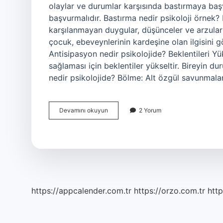
olaylar ve durumlar karşısında bastırmaya başv
başvurmalıdır. Bastırma nedir psikoloji örnek?
karşılanmayan duygular, düşünceler ve arzular d
çocuk, ebeveynlerinin kardeşine olan ilgisini gö
Antisipasyon nedir psikolojide? Beklentileri Y
sağlaması için beklentiler yükseltir. Bireyin du
nedir psikolojide? Bölme: Alt özgül savunmala
Represyon
Devamını okuyun
2 Yorum
Nedir
Psikolojide
https://appcalender.com.tr
https://orzo.com.tr
http