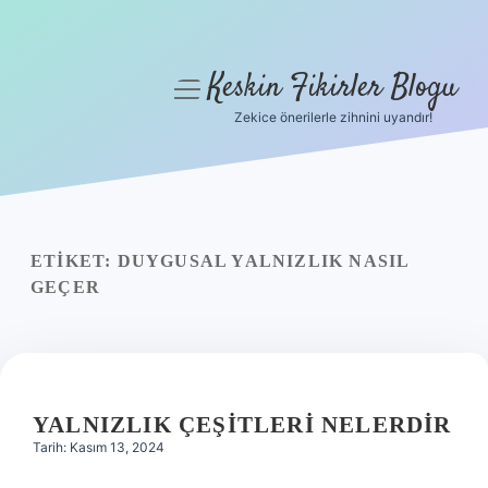
Keskin Fikirler Blogu
menüyü
aç
Zekice önerilerle zihnini uyandır!
Anasayfa
Gizlilik Politikası
Yasal Uyarı
ETIKET:
DUYGUSAL YALNIZLIK NASIL
GEÇER
Hakkımızda
YALNIZLIK ÇEŞITLERI NELERDIR
Tarih: Kasım 13, 2024