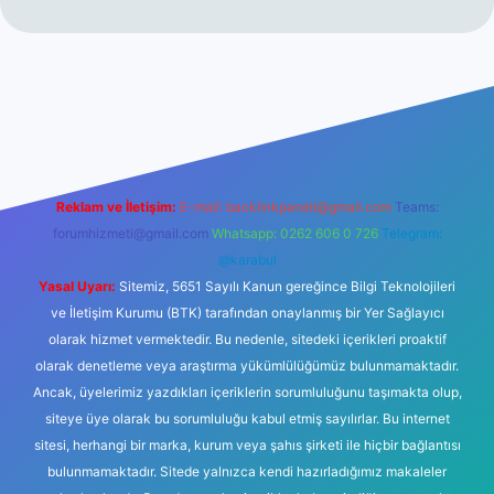
et
Reklam ve İletişim:
E-mail:
backlinkpaneli@gmail.com
Teams:
forumhizmeti@gmail.com
Whatsapp: 0262 606 0 726
Telegram:
@karabul
Yasal Uyarı:
Sitemiz, 5651 Sayılı Kanun gereğince Bilgi Teknolojileri
ve İletişim Kurumu (BTK) tarafından onaylanmış bir Yer Sağlayıcı
olarak hizmet vermektedir. Bu nedenle, sitedeki içerikleri proaktif
olarak denetleme veya araştırma yükümlülüğümüz bulunmamaktadır.
Ancak, üyelerimiz yazdıkları içeriklerin sorumluluğunu taşımakta olup,
siteye üye olarak bu sorumluluğu kabul etmiş sayılırlar. Bu internet
sitesi, herhangi bir marka, kurum veya şahıs şirketi ile hiçbir bağlantısı
bulunmamaktadır. Sitede yalnızca kendi hazırladığımız makaleler