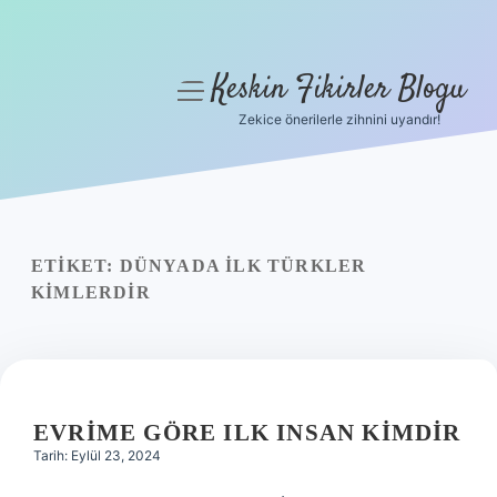
Keskin Fikirler Blogu
menüyü
aç
Zekice önerilerle zihnini uyandır!
Anasayfa
Gizlilik Politikası
Yasal Uyarı
ETIKET:
DÜNYADA ILK TÜRKLER
KIMLERDIR
Hakkımızda
EVRIME GÖRE ILK INSAN KIMDIR
Tarih: Eylül 23, 2024