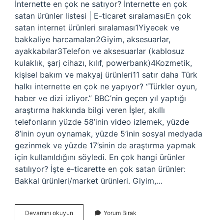
İnternette en çok ne satıyor? İnternette en çok
satan ürünler listesi | E-ticaret sıralamasıEn çok
satan internet ürünleri sıralaması1Yiyecek ve
bakkaliye harcamaları2Giyim, aksesuarlar,
ayakkabılar3Telefon ve aksesuarlar (kablosuz
kulaklık, şarj cihazı, kılıf, powerbank)4Kozmetik,
kişisel bakım ve makyaj ürünleri11 satır daha Türk
halkı internette en çok ne yapıyor? “Türkler oyun,
haber ve dizi izliyor.” BBC’nin geçen yıl yaptığı
araştırma hakkında bilgi veren İşler, akıllı
telefonların yüzde 58’inin video izlemek, yüzde
8’inin oyun oynamak, yüzde 5’inin sosyal medyada
gezinmek ve yüzde 17’sinin de araştırma yapmak
için kullanıldığını söyledi. En çok hangi ürünler
satılıyor? İşte e-ticarette en çok satan ürünler:
Bakkal ürünleri/market ürünleri. Giyim,…
İNternette
Devamını okuyun
Yorum Bırak