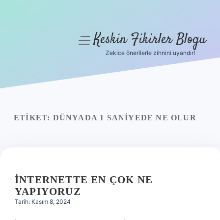
Keskin Fikirler Blogu
menüyü
aç
Zekice önerilerle zihnini uyandır!
Anasayfa
Gizlilik Politikası
Yasal Uyarı
ETIKET:
DÜNYADA 1 SANIYEDE NE OLUR
Hakkımızda
İNTERNETTE EN ÇOK NE
YAPIYORUZ
Tarih: Kasım 8, 2024