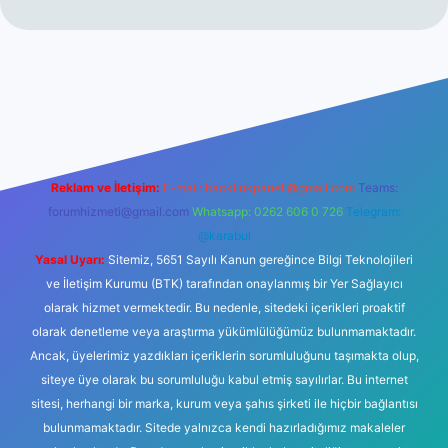
t
Reklam ve İletişim:
E-mail:
backlinkpaneli@gmail.com
Teams:
forumhizmeti@gmail.com
Whatsapp: 0262 606 0 726
Telegram:
@karabul
Yasal Uyarı:
Sitemiz, 5651 Sayılı Kanun gereğince Bilgi Teknolojileri
ve İletişim Kurumu (BTK) tarafından onaylanmış bir Yer Sağlayıcı
olarak hizmet vermektedir. Bu nedenle, sitedeki içerikleri proaktif
olarak denetleme veya araştırma yükümlülüğümüz bulunmamaktadır.
Ancak, üyelerimiz yazdıkları içeriklerin sorumluluğunu taşımakta olup,
siteye üye olarak bu sorumluluğu kabul etmiş sayılırlar. Bu internet
sitesi, herhangi bir marka, kurum veya şahıs şirketi ile hiçbir bağlantısı
bulunmamaktadır. Sitede yalnızca kendi hazırladığımız makaleler