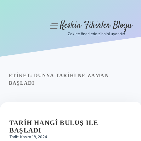
Keskin Fikirler Blogu
menüyü
aç
Zekice önerilerle zihnini uyandır!
Anasayfa
Gizlilik Politikası
Yasal Uyarı
ETIKET:
DÜNYA TARIHI NE ZAMAN
BAŞLADI
Hakkımızda
TARIH HANGI BULUŞ ILE
BAŞLADI
Tarih: Kasım 18, 2024