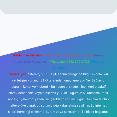
vdcasinogir.net
Reklam ve İletişim:
E-mail:
backlinkpaneli@gmail.com
Teams:
forumhizmeti@gmail.com
Whatsapp: 0262 606 0 726
Telegram:
@karabul
Yasal Uyarı:
Sitemiz, 5651 Sayılı Kanun gereğince Bilgi Teknolojileri
ve İletişim Kurumu (BTK) tarafından onaylanmış bir Yer Sağlayıcı
olarak hizmet vermektedir. Bu nedenle, sitedeki içerikleri proaktif
olarak denetleme veya araştırma yükümlülüğümüz bulunmamaktadır.
Ancak, üyelerimiz yazdıkları içeriklerin sorumluluğunu taşımakta olup,
siteye üye olarak bu sorumluluğu kabul etmiş sayılırlar. Bu internet
sitesi, herhangi bir marka, kurum veya şahıs şirketi ile hiçbir bağlantısı