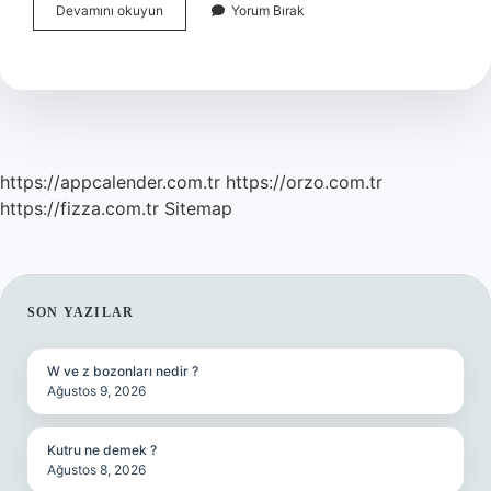
Kemal
Devamını okuyun
Yorum Bırak
Doğanay
Kim
https://appcalender.com.tr
https://orzo.com.tr
https://fizza.com.tr
Sitemap
SIDEBAR
SON YAZILAR
W ve z bozonları nedir ?
Ağustos 9, 2026
Kutru ne demek ?
Ağustos 8, 2026