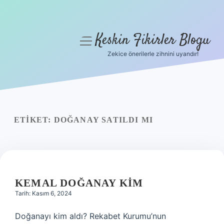
Keskin Fikirler Blogu
menüyü
aç
Zekice önerilerle zihnini uyandır!
Anasayfa
Gizlilik Politikası
Yasal Uyarı
ETIKET:
DOĞANAY SATILDI MI
Hakkımızda
KEMAL DOĞANAY KIM
Tarih: Kasım 6, 2024
Doğanayı kim aldı? Rekabet Kurumu’nun