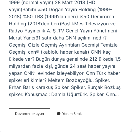
1999 (normal yayın) 28 Mart 2013 (HD
yayın)Sahibi %50 Doğan Yayın Holding (1999-
2018) %50 TBS (1999’dan beri) %50 Demirören
Holding (2018’den beri)BaşlıkMes Televizyon ve
Radyo Yayıncılık A. Ş .TV Genel Yayın Yönetmeni
Murat Yancı31 satır daha CNN açılımı nedir?
Geçmişi Gizle Geçmiş Ayrıntıları Geçmişi Temizle
Geçmiş: cnn® (kablolu haber kanalı) CNN kaç
ülkede var? Bugün dünya genelinde 212 ülkede 1,5
milyardan fazla kişi, günde 24 saat haber yayını
yapan CNN’i evinden izleyebiliyor. Cnn Türk haber
spikerleri kimler? Meltem Bozbeyoğlu. Spiker.
Erhan Barış Karakuş Spiker. Spiker. Burçak Bozkuş
spiker. Konuşmacı: Damla Uğurtürk. Spiker. Cnn…
Cnn
Devamını okuyun
Yorum Bırak
Türk
Açılımı
Nedir