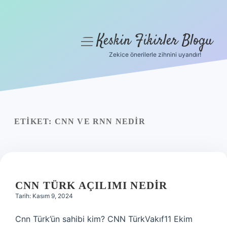
Keskin Fikirler Blogu
menüyü
aç
Zekice önerilerle zihnini uyandır!
Anasayfa
Gizlilik Politikası
Yasal Uyarı
ETIKET:
CNN VE RNN NEDIR
Hakkımızda
CNN TÜRK AÇILIMI NEDIR
Tarih: Kasım 9, 2024
Cnn Türk’ün sahibi kim? CNN TürkVakıf11 Ekim