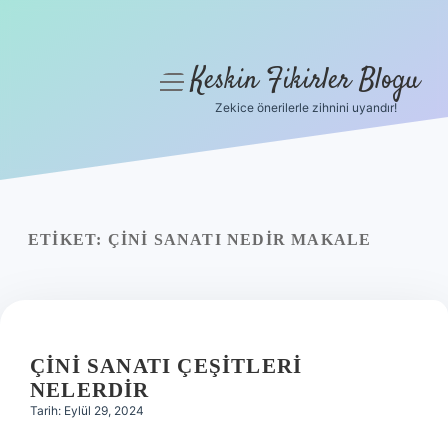
Keskin Fikirler Blogu
menüyü
aç
Zekice önerilerle zihnini uyandır!
Anasayfa
Gizlilik Politikası
Yasal Uyarı
ETIKET:
ÇINI SANATI NEDIR MAKALE
Hakkımızda
ÇINI SANATI ÇEŞITLERI
NELERDIR
Tarih: Eylül 29, 2024