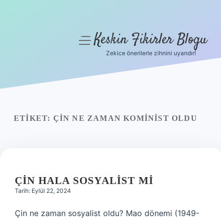
Keskin Fikirler Blogu
menüyü
aç
Zekice önerilerle zihnini uyandır!
Anasayfa
Gizlilik Politikası
Yasal Uyarı
ETIKET:
ÇIN NE ZAMAN KOMINIST OLDU
Hakkımızda
ÇIN HALA SOSYALIST MI
Tarih: Eylül 22, 2024
Çin ne zaman sosyalist oldu? Mao dönemi (1949-