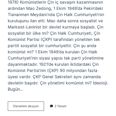
1976) Komünistlerin Çin iç savaşını kazanmasının
ardından Mao Zedong, 1 Ekim 1949’da Pekin’deki
Tiananmen Meydanı’nda Çin Halk Cumhuriyeti’nin
kuruluşunu ilan etti. Mao daha sonra sosyalist ve
Marksist-Leninist bir devlet kurmaya başladı. Çin
sosyalist bir ülke mi? Çin Halk Cumhuriyeti, Çin
Komünist Partisi (ÇKP) tarafından yönetilen tek
partili sosyalist bir cumhuriyettir. Çin şu anda
komünist mi? 1 Ekim 1949’da kurulan Çin Halk
Cumhuriyeti’nin siyasi yapısı tek parti yönetimine
dayanmaktadır. 1921’de kurulan iktidardaki Çin
Komünist Partisi’nin (ÇKP) 90 milyondan fazla
üyesi vardır. ÇKP Genel Sekreteri aynı zamanda
devletin başıdır. Çin yönetimi komünist mi? İdeoloji.
Bugün…
Çin
Devamını okuyun
2 Yorum
Hala
Sosyalist