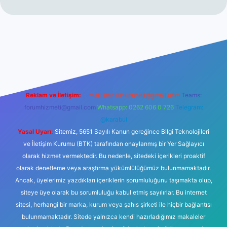
t
Reklam ve İletişim:
E-mail:
backlinkpaneli@gmail.com
Teams:
forumhizmeti@gmail.com
Whatsapp: 0262 606 0 726
Telegram:
@karabul
Yasal Uyarı:
Sitemiz, 5651 Sayılı Kanun gereğince Bilgi Teknolojileri
ve İletişim Kurumu (BTK) tarafından onaylanmış bir Yer Sağlayıcı
olarak hizmet vermektedir. Bu nedenle, sitedeki içerikleri proaktif
olarak denetleme veya araştırma yükümlülüğümüz bulunmamaktadır.
Ancak, üyelerimiz yazdıkları içeriklerin sorumluluğunu taşımakta olup,
siteye üye olarak bu sorumluluğu kabul etmiş sayılırlar. Bu internet
sitesi, herhangi bir marka, kurum veya şahıs şirketi ile hiçbir bağlantısı
bulunmamaktadır. Sitede yalnızca kendi hazırladığımız makaleler