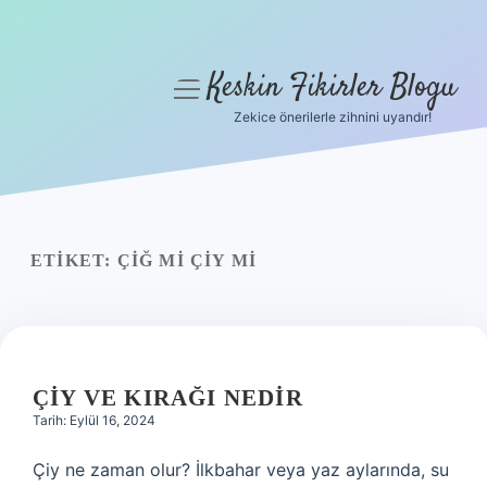
Keskin Fikirler Blogu
menüyü
aç
Zekice önerilerle zihnini uyandır!
Anasayfa
Gizlilik Politikası
Yasal Uyarı
ETIKET:
ÇIĞ MI ÇIY MI
Hakkımızda
ÇIY VE KIRAĞI NEDIR
Tarih: Eylül 16, 2024
Çiy ne zaman olur? İlkbahar veya yaz aylarında, su