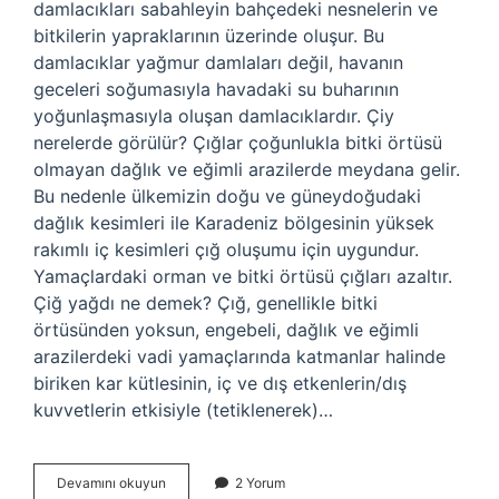
damlacıkları sabahleyin bahçedeki nesnelerin ve
bitkilerin yapraklarının üzerinde oluşur. Bu
damlacıklar yağmur damlaları değil, havanın
geceleri soğumasıyla havadaki su buharının
yoğunlaşmasıyla oluşan damlacıklardır. Çiy
nerelerde görülür? Çığlar çoğunlukla bitki örtüsü
olmayan dağlık ve eğimli arazilerde meydana gelir.
Bu nedenle ülkemizin doğu ve güneydoğudaki
dağlık kesimleri ile Karadeniz bölgesinin yüksek
rakımlı iç kesimleri çığ oluşumu için uygundur.
Yamaçlardaki orman ve bitki örtüsü çığları azaltır.
Çiğ yağdı ne demek? Çığ, genellikle bitki
örtüsünden yoksun, engebeli, dağlık ve eğimli
arazilerdeki vadi yamaçlarında katmanlar halinde
biriken kar kütlesinin, iç ve dış etkenlerin/dış
kuvvetlerin etkisiyle (tetiklenerek)…
Çiy
Devamını okuyun
2 Yorum