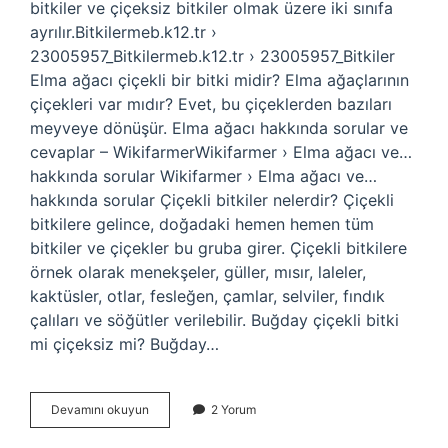
bitkiler ve çiçeksiz bitkiler olmak üzere iki sınıfa
ayrılır.Bitkilermeb.k12.tr ›
23005957_Bitkilermeb.k12.tr › 23005957_Bitkiler
Elma ağacı çiçekli bir bitki midir? Elma ağaçlarının
çiçekleri var mıdır? Evet, bu çiçeklerden bazıları
meyveye dönüşür. Elma ağacı hakkında sorular ve
cevaplar – WikifarmerWikifarmer › Elma ağacı ve…
hakkında sorular Wikifarmer › Elma ağacı ve…
hakkında sorular Çiçekli bitkiler nelerdir? Çiçekli
bitkilere gelince, doğadaki hemen hemen tüm
bitkiler ve çiçekler bu gruba girer. Çiçekli bitkilere
örnek olarak menekşeler, güller, mısır, laleler,
kaktüsler, otlar, fesleğen, çamlar, selviler, fındık
çalıları ve söğütler verilebilir. Buğday çiçekli bitki
mi çiçeksiz mi? Buğday…
Kayısı
Devamını okuyun
2 Yorum
Çiçekli
Bir