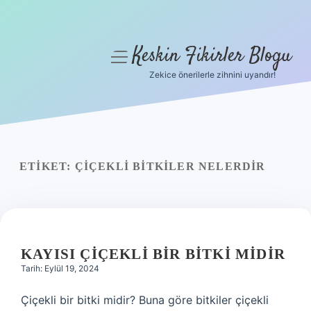
Keskin Fikirler Blogu
menüyü
aç
Zekice önerilerle zihnini uyandır!
Anasayfa
Gizlilik Politikası
Yasal Uyarı
ETIKET:
ÇIÇEKLI BITKILER NELERDIR
Hakkımızda
KAYISI ÇIÇEKLI BIR BITKI MIDIR
Tarih: Eylül 19, 2024
Çiçekli bir bitki midir? Buna göre bitkiler çiçekli