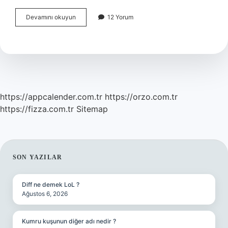
Ceza
Devamını okuyun
12 Yorum
Hukukunun
Temel
Kaynakları
Nelerdir
https://appcalender.com.tr
https://orzo.com.tr
https://fizza.com.tr
Sitemap
SIDEBAR
SON YAZILAR
Diff ne demek LoL ?
Ağustos 6, 2026
Kumru kuşunun diğer adı nedir ?