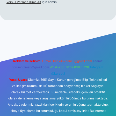
Versus Versace Kime Ait
için
admin
t
Reklam ve İletişim:
E-mail:
backlinkpaneli@gmail.com
Teams:
forumhizmeti@gmail.com
Whatsapp: 0262 606 0 726
Telegram:
@karabul
Yasal Uyarı:
Sitemiz, 5651 Sayılı Kanun gereğince Bilgi Teknolojileri
ve İletişim Kurumu (BTK) tarafından onaylanmış bir Yer Sağlayıcı
olarak hizmet vermektedir. Bu nedenle, sitedeki içerikleri proaktif
olarak denetleme veya araştırma yükümlülüğümüz bulunmamaktadır.
Ancak, üyelerimiz yazdıkları içeriklerin sorumluluğunu taşımakta olup,
siteye üye olarak bu sorumluluğu kabul etmiş sayılırlar. Bu internet