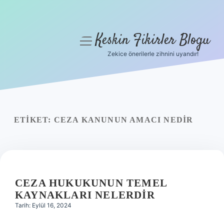
Keskin Fikirler Blogu
menüyü
aç
Zekice önerilerle zihnini uyandır!
Anasayfa
Gizlilik Politikası
Yasal Uyarı
ETIKET:
CEZA KANUNUN AMACI NEDIR
Hakkımızda
CEZA HUKUKUNUN TEMEL
KAYNAKLARI NELERDIR
Tarih: Eylül 16, 2024