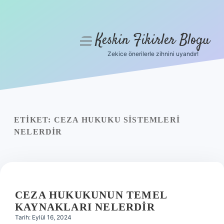
Keskin Fikirler Blogu
menüyü
aç
Zekice önerilerle zihnini uyandır!
Anasayfa
Gizlilik Politikası
Yasal Uyarı
ETIKET:
CEZA HUKUKU SISTEMLERI
NELERDIR
Hakkımızda
CEZA HUKUKUNUN TEMEL
KAYNAKLARI NELERDIR
Tarih: Eylül 16, 2024