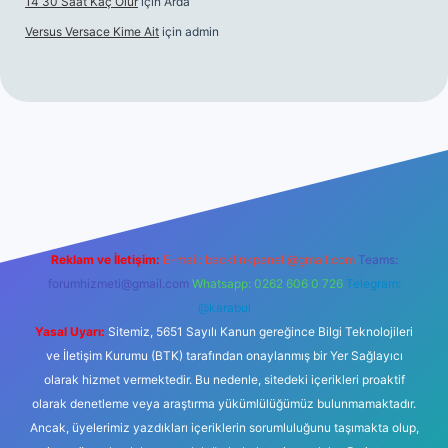
14 30 Saat Kaç Olur
için
Arda
Versus Versace Kime Ait
için
admin
t
Reklam ve İletişim:
E-mail:
backlinkpaneli@gmail.com
Teams:
forumhizmeti@gmail.com
Whatsapp: 0262 606 0 726
Telegram:
@karabul
Yasal Uyarı:
Sitemiz, 5651 Sayılı Kanun gereğince Bilgi Teknolojileri
ve İletişim Kurumu (BTK) tarafından onaylanmış bir Yer Sağlayıcı
olarak hizmet vermektedir. Bu nedenle, sitedeki içerikleri proaktif
olarak denetleme veya araştırma yükümlülüğümüz bulunmamaktadır.
Ancak, üyelerimiz yazdıkları içeriklerin sorumluluğunu taşımakta olup,