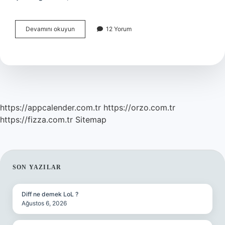
Ceza
Devamını okuyun
12 Yorum
Hukukunun
Temel
Kaynakları
Nelerdir
https://appcalender.com.tr
https://orzo.com.tr
https://fizza.com.tr
Sitemap
SIDEBAR
SON YAZILAR
Diff ne demek LoL ?
Ağustos 6, 2026