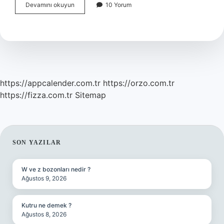
Cerrah
Devamını okuyun
10 Yorum
Name
Kimin
Eseridir
https://appcalender.com.tr
https://orzo.com.tr
https://fizza.com.tr
Sitemap
SIDEBAR
SON YAZILAR
W ve z bozonları nedir ?
Ağustos 9, 2026
Kutru ne demek ?
Ağustos 8, 2026