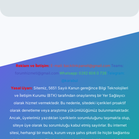
ir.net
Reklam ve İletişim:
E-mail:
backlinkpaneli@gmail.com
Teams:
forumhizmeti@gmail.com
Whatsapp: 0262 606 0 726
Telegram:
@karabul
Yasal Uyarı:
Sitemiz, 5651 Sayılı Kanun gereğince Bilgi Teknolojileri
ve İletişim Kurumu (BTK) tarafından onaylanmış bir Yer Sağlayıcı
olarak hizmet vermektedir. Bu nedenle, sitedeki içerikleri proaktif
olarak denetleme veya araştırma yükümlülüğümüz bulunmamaktadır.
Ancak, üyelerimiz yazdıkları içeriklerin sorumluluğunu taşımakta olup,
siteye üye olarak bu sorumluluğu kabul etmiş sayılırlar. Bu internet
sitesi, herhangi bir marka, kurum veya şahıs şirketi ile hiçbir bağlantısı