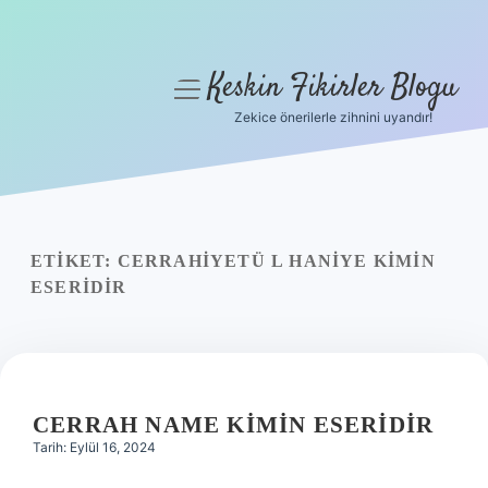
Keskin Fikirler Blogu
menüyü
aç
Zekice önerilerle zihnini uyandır!
Anasayfa
Gizlilik Politikası
Yasal Uyarı
ETIKET:
CERRAHIYETÜ L HANIYE KIMIN
ESERIDIR
Hakkımızda
CERRAH NAME KIMIN ESERIDIR
Tarih: Eylül 16, 2024