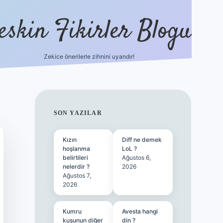
eskin Fikirler Blogu
Zekice önerilerle zihnini uyandır!
vdcasinog
SIDEBAR
SON YAZILAR
Kızın
Diff ne demek
hoşlanma
LoL ?
belirtileri
Ağustos 6,
nelerdir ?
2026
Ağustos 7,
2026
Kumru
Avesta hangi
kuşunun diğer
din ?