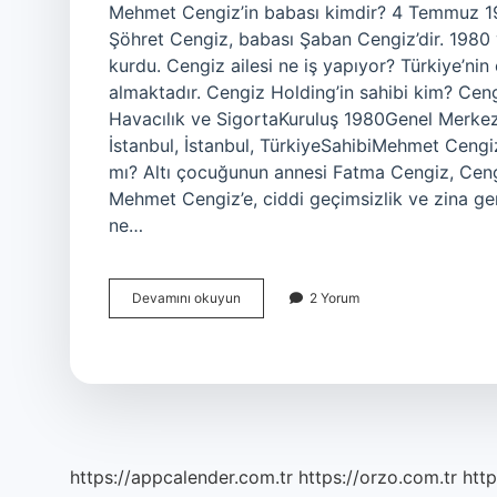
Mehmet Cengiz’in babası kimdir? 4 Temmuz 19
Şöhret Cengiz, babası Şaban Cengiz’dir. 1980 y
kurdu. Cengiz ailesi ne iş yapıyor? Türkiye’nin
almaktadır. Cengiz Holding’in sahibi kim? Ceng
Havacılık ve SigortaKuruluş 1980Genel Merkez
İstanbul, İstanbul, TürkiyeSahibiMehmet Ceng
mı? Altı çocuğunun annesi Fatma Cengiz, Ceng
Mehmet Cengiz’e, ciddi geçimsizlik ve zina ge
ne…
Mehmet
Devamını okuyun
2 Yorum
Cengiz
Erdoğan
Akraba
Mı
https://appcalender.com.tr
https://orzo.com.tr
http