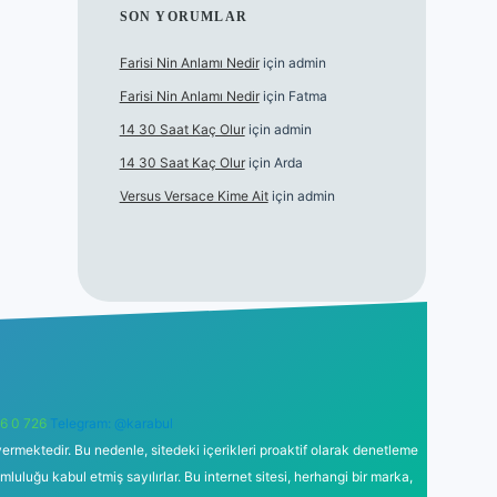
SON YORUMLAR
Farisi Nin Anlamı Nedir
için
admin
Farisi Nin Anlamı Nedir
için
Fatma
14 30 Saat Kaç Olur
için
admin
14 30 Saat Kaç Olur
için
Arda
Versus Versace Kime Ait
için
admin
6 0 726
Telegram: @karabul
ermektedir. Bu nedenle, sitedeki içerikleri proaktif olarak denetleme
uğu kabul etmiş sayılırlar. Bu internet sitesi, herhangi bir marka,