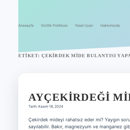
Anasayfa
Gizlilik Politikası
Yasal Uyarı
Hakkımızda
ETIKET:
ÇEKIRDEK MIDE BULANTISI YAP
AYÇEKIRDEĞI MID
Tarih: Kasım 18, 2024
Çekirdek mideyi rahatsız eder mi? Yaygın sorunl
sayılabilir. Bakır, magnezyum ve manganez gibi 