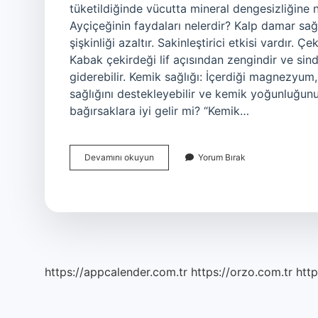
tüketildiğinde vücutta mineral dengesizliğine ne
Ayçiçeğinin faydaları nelerdir? Kalp damar sağlı
şişkinliği azaltır. Sakinleştirici etkisi vardır. Ç
Kabak çekirdeği lif açısından zengindir ve sind
giderebilir. Kemik sağlığı: İçerdiği magnezyum
sağlığını destekleyebilir ve kemik yoğunluğun
bağırsaklara iyi gelir mi? “Kemik…
Ayçekirdeği
Devamını okuyun
Yorum Bırak
Mideye
Iyi
Gelir
Mi
https://appcalender.com.tr
https://orzo.com.tr
http