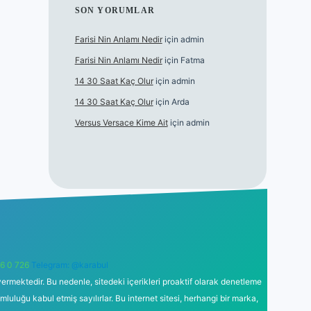
SON YORUMLAR
Farisi Nin Anlamı Nedir
için
admin
Farisi Nin Anlamı Nedir
için
Fatma
14 30 Saat Kaç Olur
için
admin
14 30 Saat Kaç Olur
için
Arda
Versus Versace Kime Ait
için
admin
6 0 726
Telegram: @karabul
ermektedir. Bu nedenle, sitedeki içerikleri proaktif olarak denetleme
uğu kabul etmiş sayılırlar. Bu internet sitesi, herhangi bir marka,