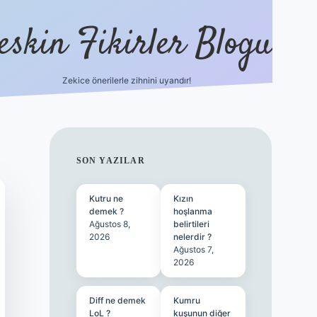
eskin Fikirler Blogu
Zekice önerilerle zihnini uyandır!
vdcasinog
SIDEBAR
SON YAZILAR
Kutru ne
Kızın
demek ?
hoşlanma
Ağustos 8,
belirtileri
2026
nelerdir ?
Ağustos 7,
2026
Diff ne demek
Kumru
LoL ?
kuşunun diğer