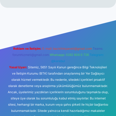
t
Reklam ve İletişim:
E-mail:
backlinkpaneli@gmail.com
Teams:
forumhizmeti@gmail.com
Whatsapp: 0262 606 0 726
Telegram:
@karabul
Yasal Uyarı:
Sitemiz, 5651 Sayılı Kanun gereğince Bilgi Teknolojileri
ve İletişim Kurumu (BTK) tarafından onaylanmış bir Yer Sağlayıcı
olarak hizmet vermektedir. Bu nedenle, sitedeki içerikleri proaktif
olarak denetleme veya araştırma yükümlülüğümüz bulunmamaktadır.
Ancak, üyelerimiz yazdıkları içeriklerin sorumluluğunu taşımakta olup,
siteye üye olarak bu sorumluluğu kabul etmiş sayılırlar. Bu internet
sitesi, herhangi bir marka, kurum veya şahıs şirketi ile hiçbir bağlantısı
bulunmamaktadır. Sitede yalnızca kendi hazırladığımız makaleler