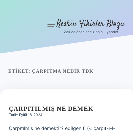
Keskin Fikirler Blogu
menüyü
aç
Zekice önerilerle zihnini uyandır!
Anasayfa
Gizlilik Politikası
Yasal Uyarı
ETIKET:
ÇARPITMA NEDIR TDK
Hakkımızda
ÇARPITILMIŞ NE DEMEK
Tarih: Eylül 18, 2024
Çarpıtılmış ne demektir? edilgen f. (< çarpıt-ı-l-